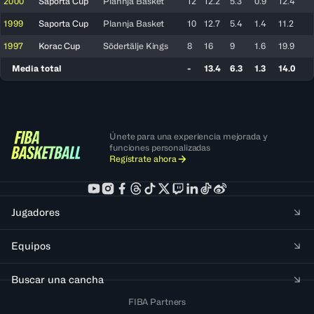
2000
Saporta Cup
Plannja Basket
12
12.2
5.3
0.9
12.4
1999
Saporta Cup
Plannja Basket
10
12.7
5.4
1.4
11.2
1997
Korac Cup
Södertälje Kings
8
16
9
1.6
19.9
Media total
-
13.4
6.3
1.3
14.0
Únete para una experiencia mejorada y
funciones personalizadas
Regístrate ahora
Jugadores
Equipos
Buscar una cancha
FIBA Partners