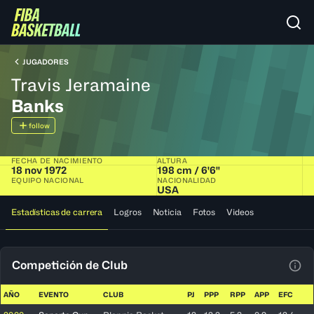
JUGADORES
Travis Jeramaine
Banks
follow
FECHA DE NACIMIENTO
ALTURA
18 nov 1972
198 cm / 6'6"
EQUIPO NACIONAL
NACIONALIDAD
USA
Estadísticas de carrera
Logros
Noticia
Fotos
Videos
Competición de Club
Ver 
AÑO
EVENTO
CLUB
PJ
PPP
RPP
APP
EFC