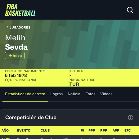
JUGADORES
Melih
Sevda
follow
FECHA DE NACIMIENTO
ALTURA
5 feb 1978
-
EQUIPO NACIONAL
NACIONALIDAD
TUR
Estadísticas de carrera
Logros
Noticia
Fotos
Videos
Competición de Club
Ver 
AÑO
EVENTO
CLUB
PJ
PPP
RPP
APP
EFC