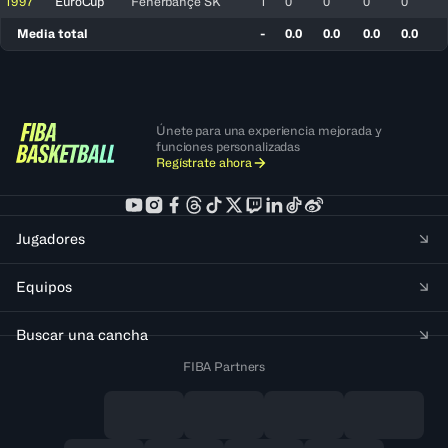
1997
EuroCup
Fenerbahçe SK
1
0
0
0
0
Media total
-
0.0
0.0
0.0
0.0
Únete para una experiencia mejorada y
funciones personalizadas
Regístrate ahora
Jugadores
Equipos
Buscar una cancha
FIBA Partners