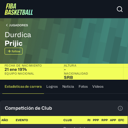
JUGADORES
Durdica
Prijic
follow
FECHA DE NACIMIENTO
ALTURA
21 ene 1974
-
EQUIPO NACIONAL
NACIONALIDAD
SRB
Estadísticas de carrera
Logros
Noticia
Fotos
Videos
Competición de Club
Ver 
AÑO
EVENTO
CLUB
PJ
PPP
RPP
APP
EFC