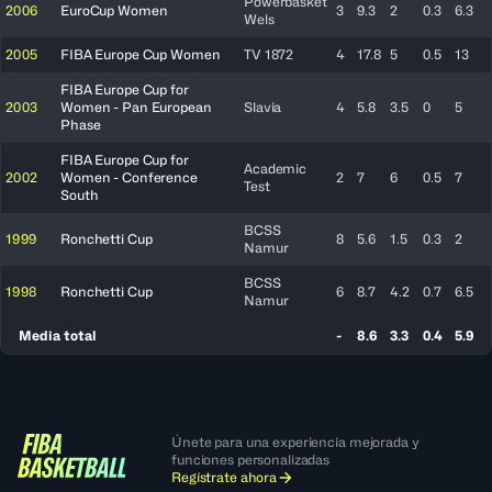
Powerbasket
2006
EuroCup Women
3
9.3
2
0.3
6.3
Wels
2005
FIBA Europe Cup Women
TV 1872
4
17.8
5
0.5
13
FIBA Europe Cup for
2003
Women - Pan European
Slavia
4
5.8
3.5
0
5
Phase
FIBA Europe Cup for
Academic
2002
Women - Conference
2
7
6
0.5
7
Test
South
BCSS
1999
Ronchetti Cup
8
5.6
1.5
0.3
2
Namur
BCSS
1998
Ronchetti Cup
6
8.7
4.2
0.7
6.5
Namur
Media total
-
8.6
3.3
0.4
5.9
Únete para una experiencia mejorada y
funciones personalizadas
Regístrate ahora