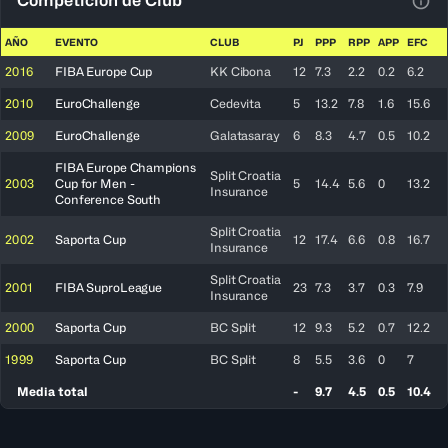
Competición de Club
Ver 
AÑO
EVENTO
CLUB
PJ
PPP
RPP
APP
EFC
2016
FIBA Europe Cup
KK Cibona
12
7.3
2.2
0.2
6.2
2010
EuroChallenge
Cedevita
5
13.2
7.8
1.6
15.6
2009
EuroChallenge
Galatasaray
6
8.3
4.7
0.5
10.2
FIBA Europe Champions
Split Croatia
2003
Cup for Men -
5
14.4
5.6
0
13.2
Insurance
Conference South
Split Croatia
2002
Saporta Cup
12
17.4
6.6
0.8
16.7
Insurance
Split Croatia
2001
FIBA SuproLeague
23
7.3
3.7
0.3
7.9
Insurance
2000
Saporta Cup
BC Split
12
9.3
5.2
0.7
12.2
1999
Saporta Cup
BC Split
8
5.5
3.6
0
7
Media total
-
9.7
4.5
0.5
10.4