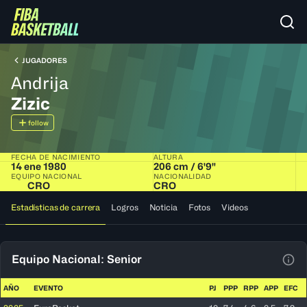
JUGADORES
Andrija
Zizic
follow
FECHA DE NACIMIENTO
ALTURA
14 ene 1980
206 cm / 6'9"
EQUIPO NACIONAL
NACIONALIDAD
CRO
CRO
Estadísticas de carrera
Logros
Noticia
Fotos
Videos
Equipo Nacional: Senior
Ver 
AÑO
EVENTO
PJ
PPP
RPP
APP
EFC