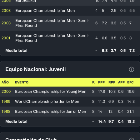
2005
EuroBasket
10
7.4
4.6
0.5
7.9
2003
European Championship for Men
4
5
2.5
0.5
5.5
European Championship for Men - Semi-
2003
6
7.2
3.3
0.5
7
Final Round
European Championship for Men - Semi-
2001
4
6.8
3.5
0.5
8
Final Round
Media total
-
6.8
3.7
0.5
7.3
Equipo Nacional: Juvenil
Ver 
AÑO
EVENTO
PJ
PPP
RPP
APP
EFC
2000
European Championship for Young Men
8
17.8
10.3
0.6
19.6
1999
World Championship for Junior Men
8
11.3
6.9
0.3
14.3
1998
European Championship for Junior Men
8
14
12
0.4
21.1
Media total
-
14.4
9.7
0.4
18.3