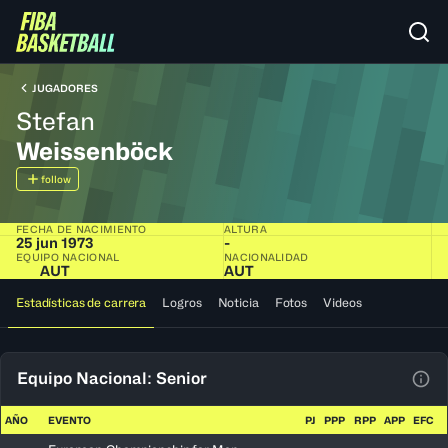
JUGADORES
Stefan
Weissenböck
follow
FECHA DE NACIMIENTO
ALTURA
25 jun 1973
-
EQUIPO NACIONAL
NACIONALIDAD
AUT
AUT
Estadísticas de carrera
Logros
Noticia
Fotos
Videos
Equipo Nacional: Senior
Ver 
AÑO
EVENTO
PJ
PPP
RPP
APP
EFC