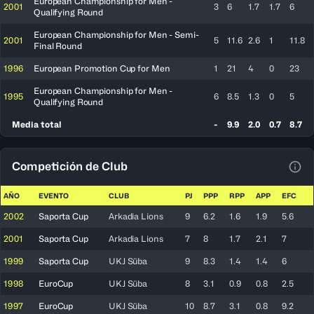
European Championship for Men -
2001
3
6
1.7
1.7
6
Qualifying Round
European Championship for Men - Semi-
2001
5
11.6
2.6
1
11.8
Final Round
1996
European Promotion Cup for Men
1
21
4
0
23
European Championship for Men -
1995
6
8.5
1.3
0
5
Qualifying Round
Media total
-
9.9
2.0
0.7
8.7
Competición de Club
Ver 
AÑO
EVENTO
CLUB
PJ
PPP
RPP
APP
EFC
2002
Saporta Cup
Arkadia Lions
9
6.2
1.6
1.9
5.6
2001
Saporta Cup
Arkadia Lions
7
8
1.7
2.1
7
1999
Saporta Cup
UKJ Süba
9
8.3
1.4
1.4
6
1998
EuroCup
UKJ Süba
8
3.1
0.9
0.8
2.5
1997
EuroCup
UKJ Süba
10
8.7
3.1
0.8
9.2