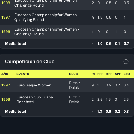
European Championship for Women -
1998
2
0
0.5
0
0.5
Challenge Round
European Championship for Women -
1997
4
1.8
0.8
0
1
Qualifying Round
European Championship for Women -
1996
1
0
0
1
0
Challenge Round
Media total
-
1.0
0.6
0.1
0.7
Competición de Club
Ver 
AÑO
EVENTO
CLUB
PJ
PPP
RPP
APP
EFC
Elitzur
1997
EuroLeague Women
9
1
0.4
0.2
0.4
Delek
European Cup Liliana
Elitzur
1996
2
2.5
1.5
0
2.5
Ronchetti
Delek
Media total
-
1.3
0.6
0.2
0.8