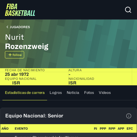
JUGADORES
Nurit
Rozenzweig
follow
FECHA DE NACIMIENTO
ALTURA
25 abr 1972
-
EQUIPO NACIONAL
NACIONALIDAD
ISR
ISR
Estadísticas de carrera
Logros
Noticia
Fotos
Videos
Equipo Nacional: Senior
Ver 
AÑO
EVENTO
PJ
PPP
RPP
APP
EFC