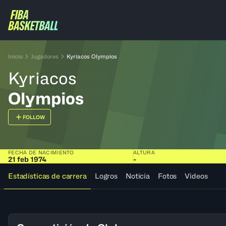
Inicio
Jugadores
Kyriacos Olympios
Kyriacos
Olympios
FOLLOW
FECHA DE NACIMIENTO
ALTURA
21 feb 1974
-
Estadísticas de carrera
Logros
Noticia
Fotos
Videos