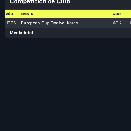
Competición de Club
AÑO
EVENTO
CLUB
1996
European Cup Radivoj Korac
AEK
Media total