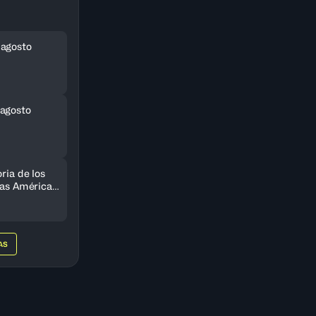
 agosto
agosto
ria de los
 las Américas
do
AS