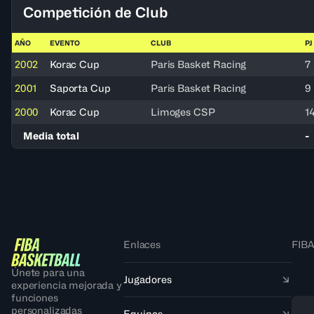
Competición de Club
AÑO
EVENTO
CLUB
PJ
2002
Korac Cup
Paris Basket Racing
7
2001
Saporta Cup
Paris Basket Racing
9
2000
Korac Cup
Limoges CSP
1
Media total
-
Enlaces
FIBA
Únete para una
Jugadores
experiencia mejorada y
funciones
personalizadas
Equipos