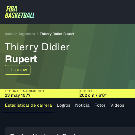
Inicio
Jugadores
Thierry Didier Rupert
Thierry Didier
Rupert
FOLLOW
FECHA DE NACIMIENTO
ALTURA
23 may 1977
202 cm / 6'8"
Estadísticas de carrera
Logros
Noticia
Fotos
Videos