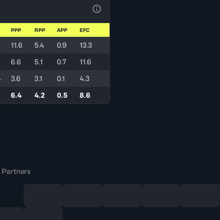
Ver la leyenda
PPP
RPP
APP
EFC
11.6
5.4
0.9
13.3
6.6
5.1
0.7
11.6
4
3.6
3.1
0.1
4.3
6.4
4.2
0.5
8.6
 Partners