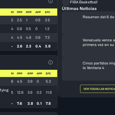
FIBA Basketball
Ver la leyenda
Últimas Noticias
PJ
PPP
RPP
APP
EFC
Resumen del 6 de
2
2.5
1
0.5
2.5
4
0.8
0.5
0
1.3
4
4.5
4.8
0.8
7.3
Venezuela vence a 
primera vez en su 
-
2.6
2.3
0.4
3.9
clasifica al FIBA 
Femenino 2027
Cinco partidos im
Ver la leyenda
la Ventana 4
PJ
PPP
RPP
APP
EFC
8
4.5
3.9
0
5.3
VER TODAS LAS NOTICI
fying
5
12.6
3.6
0.2
11.8
-
7.6
3.8
0.1
7.8