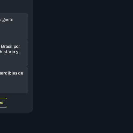
 agosto
Brasil por
historia y
AmeriCup
perdibles de
AS