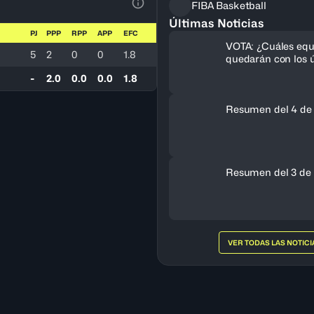
FIBA Basketball
Ver la leyenda
Últimas Noticias
PJ
PPP
RPP
APP
EFC
VOTA: ¿Cuáles equ
5
2
0
0
1.8
quedarán con los ú
cupos al FIBA Am
-
2.0
0.0
0.0
1.8
Femenino 2027?
Resumen del 4 de
Resumen del 3 de 
VER TODAS LAS NOTICI