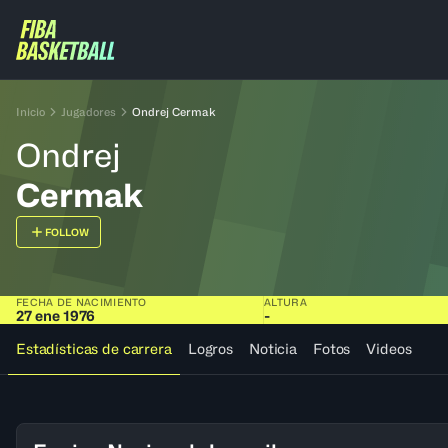
Inicio
Jugadores
Ondrej Cermak
Ondrej
Cermak
FOLLOW
FECHA DE NACIMIENTO
ALTURA
27 ene 1976
-
Estadísticas de carrera
Logros
Noticia
Fotos
Videos