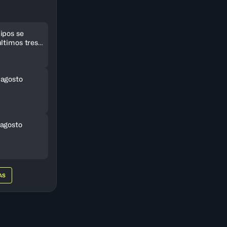
ipos se
ltimos tres
eriCup
 agosto
agosto
AS