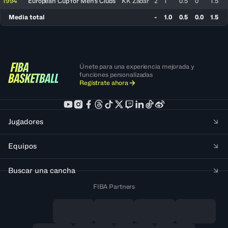
1994
European Cup for Men's Clubs
KK Zadar
2
1
0.5
0
1.5
Media total
-
1.0
0.5
0.0
1.5
Únete para una experiencia mejorada y
funciones personalizadas
Regístrate ahora
Jugadores
Equipos
Buscar una cancha
FIBA Partners