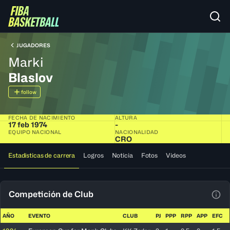
JUGADORES
Marki
Blaslov
follow
FECHA DE NACIMIENTO
ALTURA
17 feb 1974
-
EQUIPO NACIONAL
NACIONALIDAD
CRO
Estadísticas de carrera
Logros
Noticia
Fotos
Videos
Competición de Club
Ver 
AÑO
EVENTO
CLUB
PJ
PPP
RPP
APP
EFC