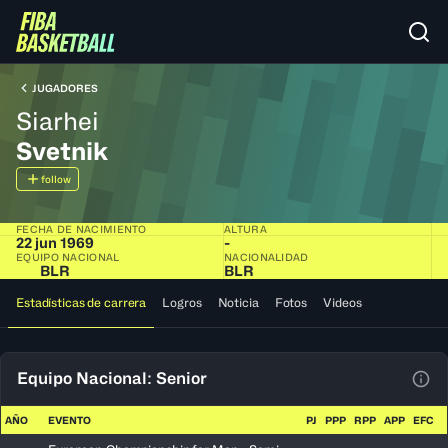
JUGADORES
Siarhei
Svetnik
follow
FECHA DE NACIMIENTO
ALTURA
22 jun 1969
-
EQUIPO NACIONAL
NACIONALIDAD
BLR
BLR
Estadísticas de carrera
Logros
Noticia
Fotos
Videos
Equipo Nacional: Senior
Ver 
AÑO
EVENTO
PJ
PPP
RPP
APP
EFC