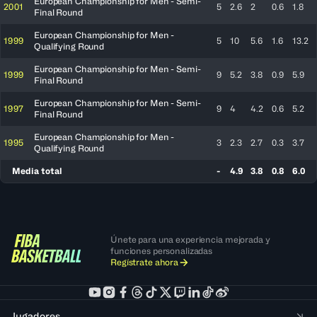
European Championship for Men - Semi-
2001
5
2.6
2
0.6
1.8
Final Round
European Championship for Men -
1999
5
10
5.6
1.6
13.2
Qualifying Round
European Championship for Men - Semi-
1999
9
5.2
3.8
0.9
5.9
Final Round
European Championship for Men - Semi-
1997
9
4
4.2
0.6
5.2
Final Round
European Championship for Men -
1995
3
2.3
2.7
0.3
3.7
Qualifying Round
Media total
-
4.9
3.8
0.8
6.0
Únete para una experiencia mejorada y
funciones personalizadas
Regístrate ahora
Jugadores