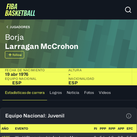
JUGADORES
Borja
Larragan McCrohon
follow
FECHA DE NACIMIENTO
ALTURA
19 abr 1976
-
EQUIPO NACIONAL
NACIONALIDAD
ESP
ESP
Estadísticas de carrera
Logros
Noticia
Fotos
Videos
Equipo Nacional: Juvenil
Ver 
AÑO
EVENTO
PJ
PPP
RPP
APP
EFC