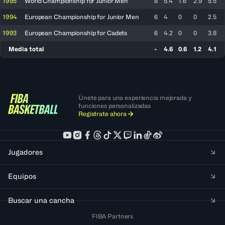
1995
World Championship for Junior Men
8
5.4
1.6
2.9
5.5
1994
European Championship for Junior Men
6
4
0
0
2.5
1993
European Championship for Cadets
6
4.2
0
0
3.8
Media total
-
4.6
0.6
1.2
4.1
Únete para una experiencia mejorada y
funciones personalizadas
Regístrate ahora
Jugadores
Equipos
Buscar una cancha
FIBA Partners