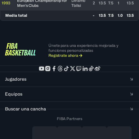
European Championship for
Dinamo
1993
2
13.5
7.5
1
13.5
Men's Clubs
Tbilisi
Media total
-
13.5
7.5
1.0
13.5
Únete para una experiencia mejorada y
funciones personalizadas
Regístrate ahora
Jugadores
Equipos
Buscar una cancha
FIBA Partners