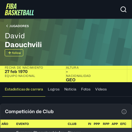
JUGADORES
David
Daouchvili
follow
FECHA DE NACIMIENTO
ALTURA
27 feb 1970
-
EQUIPO NACIONAL
NACIONALIDAD
GEO
Estadísticas de carrera
Logros
Noticia
Fotos
Videos
Competición de Club
Ver 
AÑO
EVENTO
CLUB
PJ
PPP
RPP
APP
EFC