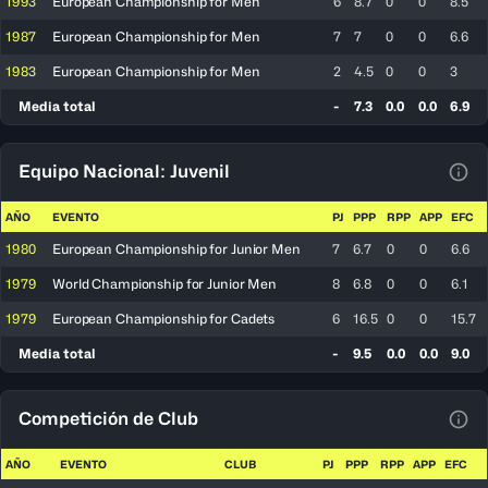
1993
European Championship for Men
6
8.7
0
0
8.5
1987
European Championship for Men
7
7
0
0
6.6
1983
European Championship for Men
2
4.5
0
0
3
Media total
-
7.3
0.0
0.0
6.9
Equipo Nacional: Juvenil
Ver 
AÑO
EVENTO
PJ
PPP
RPP
APP
EFC
1980
European Championship for Junior Men
7
6.7
0
0
6.6
1979
World Championship for Junior Men
8
6.8
0
0
6.1
1979
European Championship for Cadets
6
16.5
0
0
15.7
Media total
-
9.5
0.0
0.0
9.0
Competición de Club
Ver 
AÑO
EVENTO
CLUB
PJ
PPP
RPP
APP
EFC