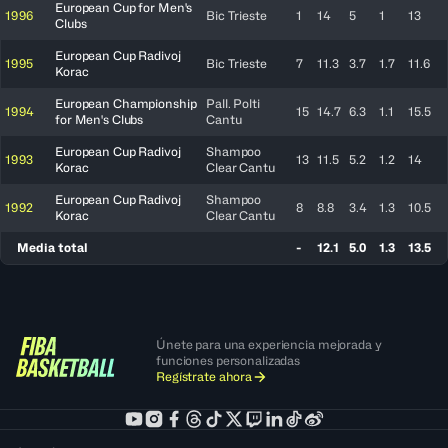
European Cup for Men's
1996
Bic Trieste
1
14
5
1
13
Clubs
European Cup Radivoj
1995
Bic Trieste
7
11.3
3.7
1.7
11.6
Korac
European Championship
Pall. Polti
1994
15
14.7
6.3
1.1
15.5
for Men's Clubs
Cantu
European Cup Radivoj
Shampoo
1993
13
11.5
5.2
1.2
14
Korac
Clear Cantu
European Cup Radivoj
Shampoo
1992
8
8.8
3.4
1.3
10.5
Korac
Clear Cantu
Media total
-
12.1
5.0
1.3
13.5
Únete para una experiencia mejorada y
funciones personalizadas
Regístrate ahora