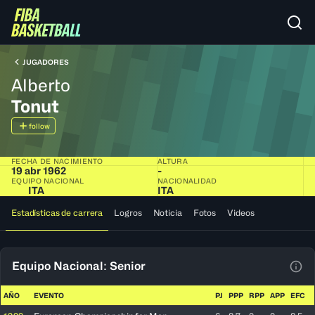
JUGADORES
Alberto
Tonut
follow
FECHA DE NACIMIENTO
ALTURA
19 abr 1962
-
EQUIPO NACIONAL
NACIONALIDAD
ITA
ITA
Estadísticas de carrera
Logros
Noticia
Fotos
Videos
Equipo Nacional: Senior
Ver 
AÑO
EVENTO
PJ
PPP
RPP
APP
EFC