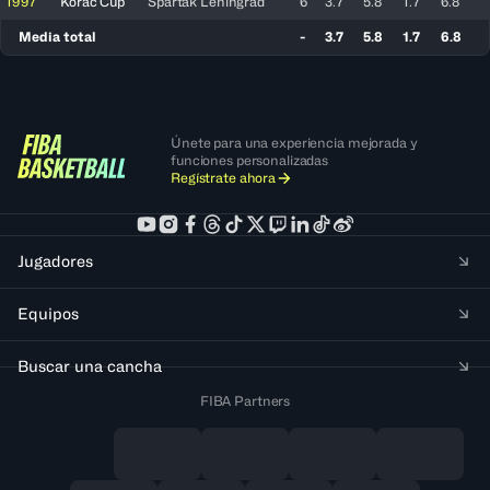
1997
Korac Cup
Spartak Leningrad
6
3.7
5.8
1.7
6.8
Media total
-
3.7
5.8
1.7
6.8
Únete para una experiencia mejorada y
funciones personalizadas
Regístrate ahora
Jugadores
Equipos
Buscar una cancha
FIBA Partners