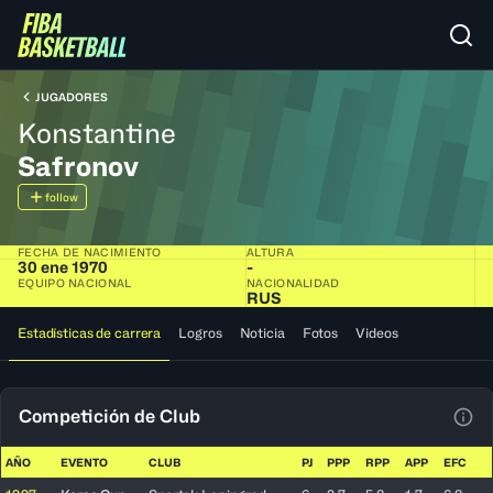
JUGADORES
Konstantine
Safronov
follow
FECHA DE NACIMIENTO
ALTURA
30 ene 1970
-
EQUIPO NACIONAL
NACIONALIDAD
RUS
Estadísticas de carrera
Logros
Noticia
Fotos
Videos
Competición de Club
Ver 
AÑO
EVENTO
CLUB
PJ
PPP
RPP
APP
EFC