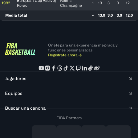
European Cup Radivoj
Reims
1992
1
13
3
3
12
Korac
Champagne
Media total
-
13.0
3.0
3.0
12.0
Únete para una experiencia mejorada y
funciones personalizadas
Regístrate ahora
Jugadores
Equipos
Buscar una cancha
FIBA Partners