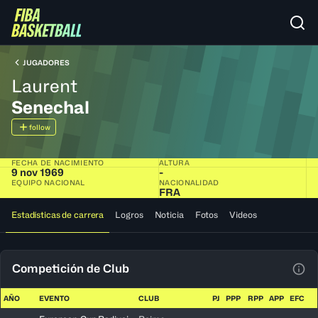
JUGADORES
Laurent
Senechal
follow
FECHA DE NACIMIENTO
ALTURA
9 nov 1969
-
EQUIPO NACIONAL
NACIONALIDAD
FRA
Estadísticas de carrera
Logros
Noticia
Fotos
Videos
Competición de Club
Ver 
AÑO
EVENTO
CLUB
PJ
PPP
RPP
APP
EFC