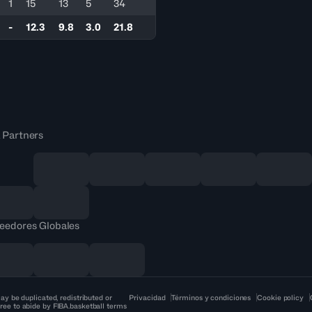
1
15
13
5
34
-
12.3
9.8
3.0
21.8
 Partners
eedores Globales
ay be duplicated, redistributed or
Privacidad
Términos y condiciones
Cookie policy
ree to abide by FIBA.basketball terms