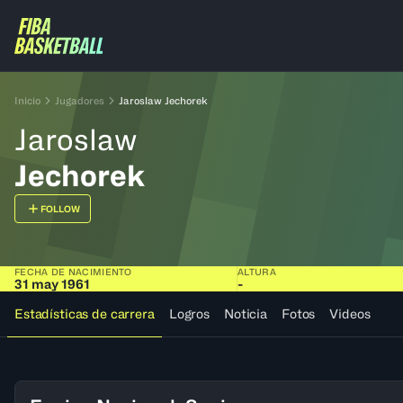
Inicio
Jugadores
Jaroslaw Jechorek
Jaroslaw
Jechorek
FOLLOW
FECHA DE NACIMIENTO
ALTURA
31 may 1961
-
Estadísticas de carrera
Logros
Noticia
Fotos
Videos