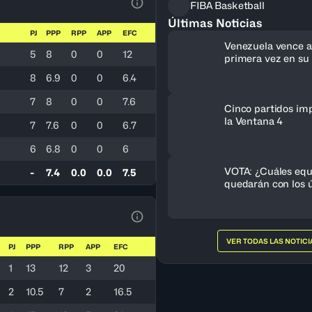
FIBA Basketball
Ver la leyenda
Últimas Noticias
PJ
PPP
RPP
APP
EFC
Venezuela vence a 
5
8
0
0
12
primera vez en su 
clasifica al FIBA 
8
6.9
0
0
6.4
Femenino 2027
7
8
0
0
7.6
Cinco partidos im
la Ventana 4
7
7.6
0
0
6.7
6
6.8
0
0
6
VOTA: ¿Cuáles equ
-
7.4
0.0
0.0
7.5
quedarán con los ú
cupos al FIBA Am
Femenino 2027?
Ver la leyenda
VER TODAS LAS NOTICI
PJ
PPP
RPP
APP
EFC
1
13
12
3
20
2
10.5
7
2
16.5