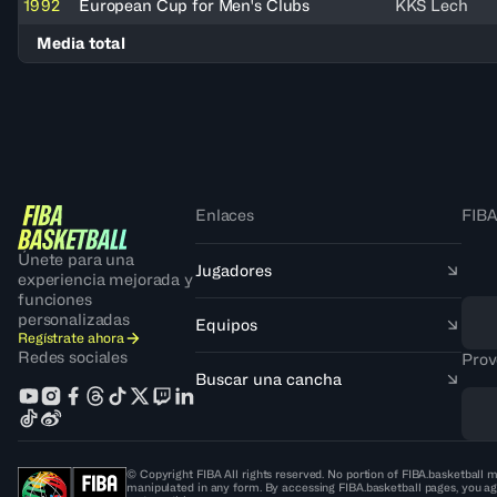
1992
European Cup for Men's Clubs
KKS Lech
Media total
Enlaces
FIBA
Únete para una
Jugadores
experiencia mejorada y
funciones
personalizadas
Equipos
Regístrate ahora
Redes sociales
Prov
Buscar una cancha
© Copyright FIBA All rights reserved. No portion of FIBA.basketball m
manipulated in any form. By accessing FIBA.basketball pages, you ag