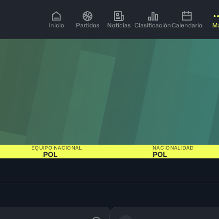
Inicio
Partidos
Noticias
Clasificación
Calendario
M
EQUIPO NACIONAL
NACIONALIDAD
POL
POL