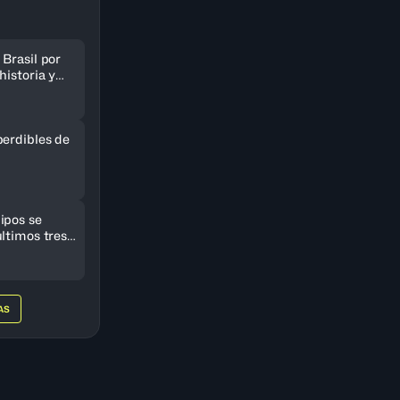
Brasil por
historia y
AmeriCup
perdibles de
ipos se
ltimos tres
eriCup
AS