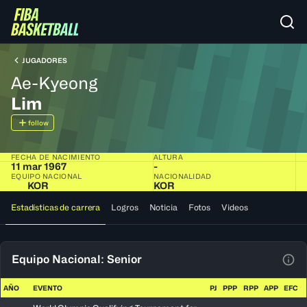
JUGADORES
Ae-Kyeong
Lim
follow
FECHA DE NACIMIENTO
ALTURA
11 mar 1967
-
EQUIPO NACIONAL
NACIONALIDAD
KOR
KOR
Estadísticas de carrera
Logros
Noticia
Fotos
Videos
Equipo Nacional: Senior
Ver 
AÑO
EVENTO
PJ
PPP
RPP
APP
EFC