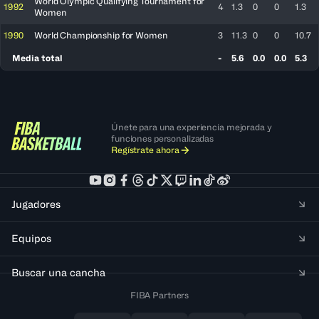
World Olympic Qualifying Tournament for
1992
4
1.3
0
0
1.3
Women
1990
World Championship for Women
3
11.3
0
0
10.7
Media total
-
5.6
0.0
0.0
5.3
Únete para una experiencia mejorada y
funciones personalizadas
Regístrate ahora
Jugadores
Equipos
Buscar una cancha
FIBA Partners