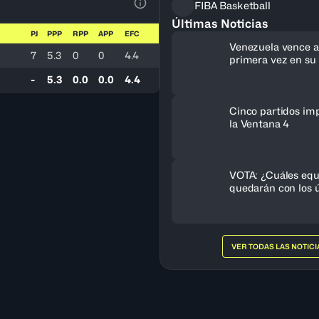
FIBA Basketball
Ver la leyenda
Últimas Noticias
PJ
PPP
RPP
APP
EFC
Venezuela vence a 
7
5.3
0
0
4.4
primera vez en su 
clasifica al FIBA 
-
5.3
0.0
0.0
4.4
Femenino 2027
Cinco partidos im
la Ventana 4
VOTA: ¿Cuáles equ
quedarán con los ú
cupos al FIBA Am
Femenino 2027?
VER TODAS LAS NOTICI