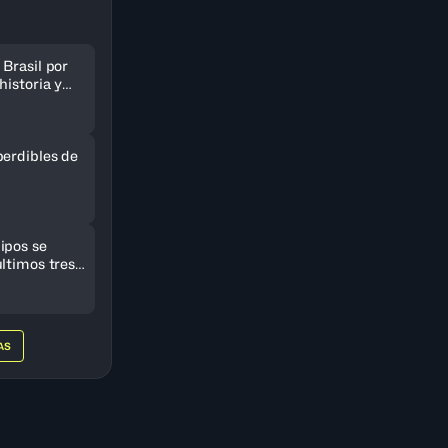
Brasil por
historia y
AmeriCup
perdibles de
ipos se
ltimos tres
eriCup
AS