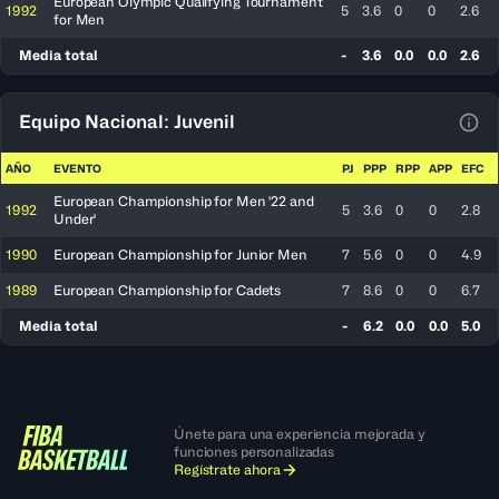
European Olympic Qualifying Tournament
1992
5
3.6
0
0
2.6
for Men
Media total
-
3.6
0.0
0.0
2.6
Equipo Nacional: Juvenil
Ver 
AÑO
EVENTO
PJ
PPP
RPP
APP
EFC
European Championship for Men '22 and
1992
5
3.6
0
0
2.8
Under'
1990
European Championship for Junior Men
7
5.6
0
0
4.9
1989
European Championship for Cadets
7
8.6
0
0
6.7
Media total
-
6.2
0.0
0.0
5.0
Únete para una experiencia mejorada y
funciones personalizadas
Regístrate ahora