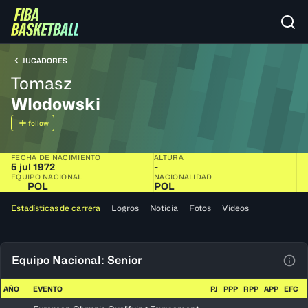
JUGADORES
Tomasz
Wlodowski
follow
FECHA DE NACIMIENTO
ALTURA
5 jul 1972
-
EQUIPO NACIONAL
NACIONALIDAD
POL
POL
Estadísticas de carrera
Logros
Noticia
Fotos
Videos
Equipo Nacional: Senior
Ver 
AÑO
EVENTO
PJ
PPP
RPP
APP
EFC