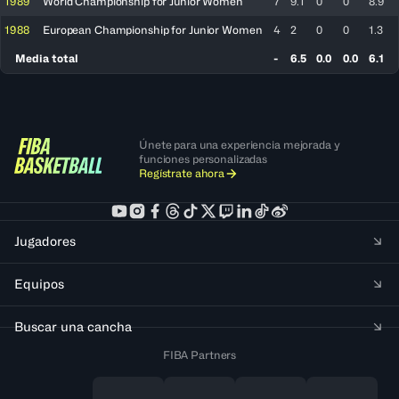
1989
World Championship for Junior Women
7
9.1
0
0
8.9
1988
European Championship for Junior Women
4
2
0
0
1.3
Media total
-
6.5
0.0
0.0
6.1
Únete para una experiencia mejorada y
funciones personalizadas
Regístrate ahora
Jugadores
Equipos
Buscar una cancha
FIBA Partners