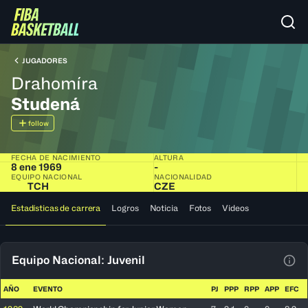
JUGADORES
Drahomíra
Studená
follow
FECHA DE NACIMIENTO
ALTURA
8 ene 1969
-
EQUIPO NACIONAL
NACIONALIDAD
TCH
CZE
Estadísticas de carrera
Logros
Noticia
Fotos
Videos
Equipo Nacional: Juvenil
Ver 
AÑO
EVENTO
PJ
PPP
RPP
APP
EFC