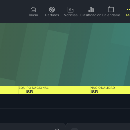
Inicio
Partidos
Noticias
Clasificación
Calendario
M
EQUIPO NACIONAL
NACIONALIDAD
ISR
ISR