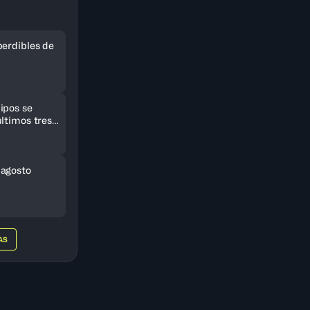
perdibles de
ipos se
ltimos tres
eriCup
 agosto
AS