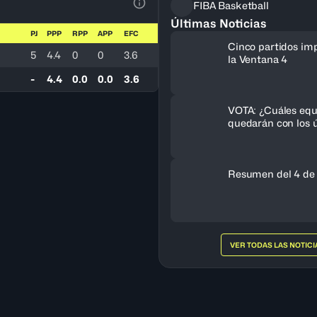
FIBA Basketball
Ver la leyenda
Últimas Noticias
PJ
PPP
RPP
APP
EFC
Cinco partidos im
5
4.4
0
0
3.6
la Ventana 4
-
4.4
0.0
0.0
3.6
VOTA: ¿Cuáles equ
quedarán con los ú
cupos al FIBA Am
Femenino 2027?
Resumen del 4 de
VER TODAS LAS NOTICI