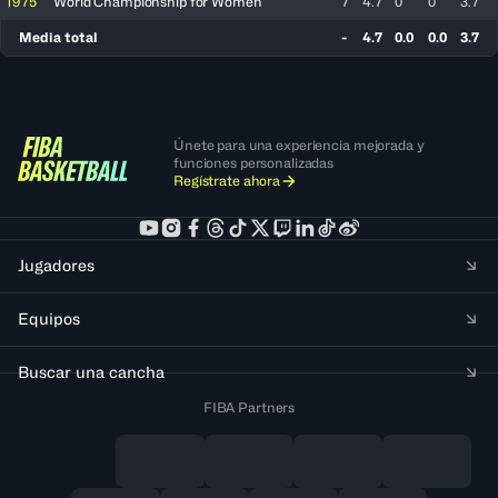
1975
World Championship for Women
7
4.7
0
0
3.7
Media total
-
4.7
0.0
0.0
3.7
Únete para una experiencia mejorada y
funciones personalizadas
Regístrate ahora
Jugadores
Equipos
Buscar una cancha
FIBA Partners