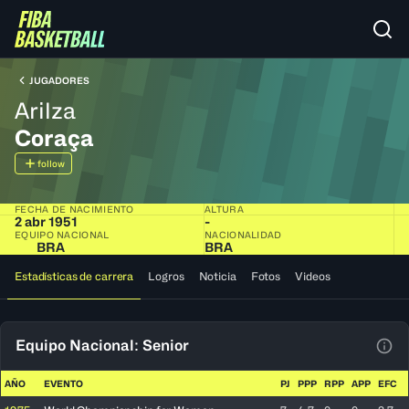
JUGADORES
Arilza
Coraça
follow
FECHA DE NACIMIENTO
ALTURA
2 abr 1951
-
EQUIPO NACIONAL
NACIONALIDAD
BRA
BRA
Estadísticas de carrera
Logros
Noticia
Fotos
Videos
Equipo Nacional: Senior
Ver 
AÑO
EVENTO
PJ
PPP
RPP
APP
EFC