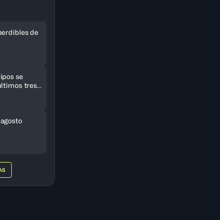
perdibles de
ipos se
ltimos tres
eriCup
 agosto
AS