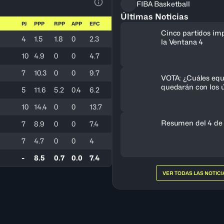
FIBA Basketball
Ver la leyenda
Últimas Noticias
PJ
PPP
RPP
APP
EFC
Cinco partidos im
4
1.5
1.8
0
2.3
la Ventana 4
10
4.9
0
0
4.7
7
10.3
0
0
9.7
VOTA: ¿Cuáles equ
quedarán con los ú
5
11.6
5.2
0.4
6.2
cupos al FIBA Am
Femenino 2027?
10
14.4
0
0
13.7
Resumen del 4 de
7
8.9
0
0
7.4
7
4.7
0
0
4
-
8.5
0.7
0.0
7.4
VER TODAS LAS NOTICI