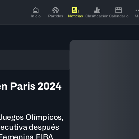
Inicio
Partidos
Noticias
Clasificación
Calendario
M
en Paris 2024
 Juegos Olímpicos,
secutiva después
a Femenina FIBA