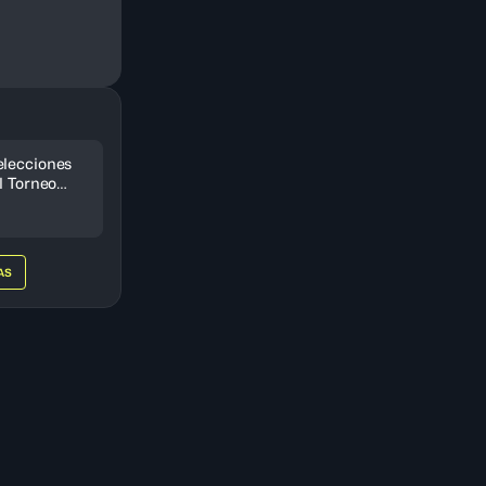
elecciones
l Torneo
cesto
024
AS