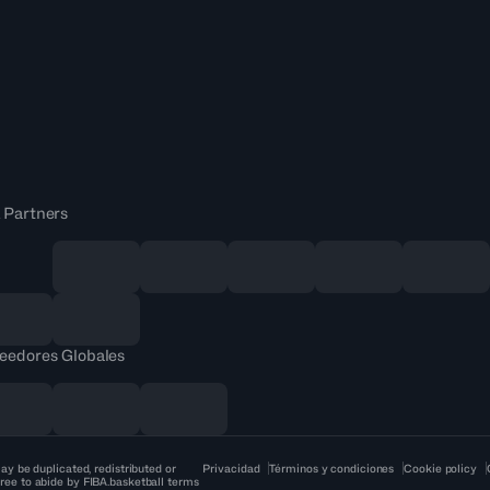
 Partners
eedores Globales
ay be duplicated, redistributed or
Privacidad
Términos y condiciones
Cookie policy
ree to abide by FIBA.basketball terms