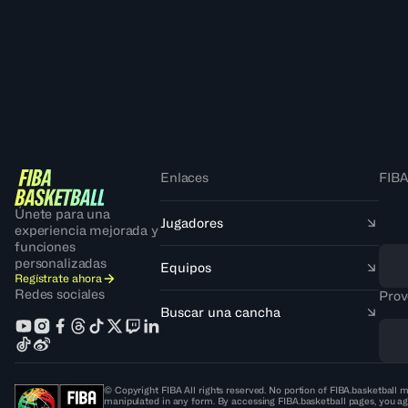
Enlaces
FIBA
Únete para una
Jugadores
experiencia mejorada y
funciones
personalizadas
Equipos
Regístrate ahora
Redes sociales
Prov
Buscar una cancha
© Copyright FIBA All rights reserved. No portion of FIBA.basketball m
manipulated in any form. By accessing FIBA.basketball pages, you ag