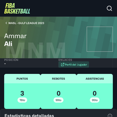
WASL - GULF LEAGUE 2023
Ammar
MNM
Ali
POSICIÓN
ENLACES
-
Perfil del Jugador
PUNTOS
REBOTES
ASISTENCIAS
3
0
0
76to
99to
95to
Estadísticas detalladas