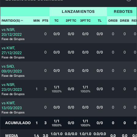
Ver 
LANZAMIENTOS
REBOTES
PARTIDO(S)
MIN
PTS
TC
2PT TC
3PT TC
TL
OREB
DREB
RE
vs
NSR
,
0
0/0
0/0
0/0
0/0
0
0
0
20/12/2022
Fase de Grupos
vs
KWT
,
0
0/0
0/0
0/0
0/0
0
0
0
27/12/2022
Fase de Grupos
vs
SAD
,
0
0/0
0/0
0/0
0/0
0
0
0
09/01/2023
Fase de Grupos
vs
NSR
,
1/1
1/1
1
3
0/0
0/0
0
0
0
23/01/2023
100.0%
100.0%
Fase de Grupos
vs
KWT
,
0
0/0
0/0
0/0
0/0
0
0
0
13/03/2023
Fase de Grupos
1/1
1/1
ACUMULADO
1
3
0/0
0/0
0
0
0
100.0%
100.0%
1.0/1.0
0.0/0.0
1.0/1.0
0.0/0.0
MEDIA
1.4
3.0
0.0
0.0
0.