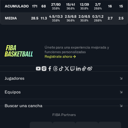
27/80
15/41
12/39
2/7
ACUMULADO
171
68
16
15
33.8%
36.6%
30.8%
28.6%
4.5/13.3
2.5/6.8
2.0/6.5
0.3/1.2
MEDIA
28.5
11.3
2.7
2.5
33.8%
36.6%
30.8%
28.6%
Únete para una experiencia mejorada y
funciones personalizadas
Regístrate ahora
Jugadores
Equipos
Buscar una cancha
FIBA Partners