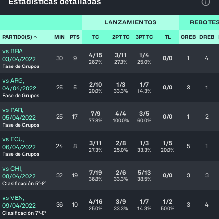
Estadísticas detalladas
Ver 
LANZAMIENTOS
REBOTE
PARTIDO(S)
MIN
PTS
TC
2PT TC
3PT TC
TL
OREB
DREB
vs
BRA
,
4/15
3/11
1/4
30
9
0/0
1
4
03/04/2022
26.7%
27.3%
25.0%
Fase de Grupos
vs
ARG
,
2/10
1/3
1/7
25
5
0/0
3
1
04/04/2022
20.0%
33.3%
14.3%
Fase de Grupos
vs
PAR
,
7/9
4/4
3/5
25
17
0/0
1
2
05/04/2022
77.8%
100.0%
60.0%
Fase de Grupos
vs
ECU
,
3/11
2/8
1/3
1/5
24
8
5
1
06/04/2022
27.3%
25.0%
33.3%
20.0%
Fase de Grupos
vs
CHI
,
7/19
2/6
5/13
32
19
0/0
3
3
08/04/2022
36.8%
33.3%
38.5%
Clasificación 5°-8°
vs
VEN
,
4/16
3/9
1/7
1/2
36
10
3
4
09/04/2022
25.0%
33.3%
14.3%
50.0%
Clasificación 7°-8°