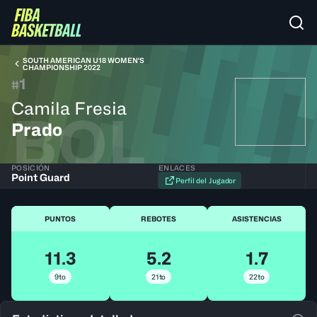
SOUTH AMERICAN U18 WOMEN'S
CHAMPIONSHIP 2022
1
#
Camila Fresia
BOL
Prado
POSICIÓN
ENLACES
Point Guard
Perfil del Jugador
PUNTOS
REBOTES
ASISTENCIAS
11.3
5.2
1.7
9to
21to
22to