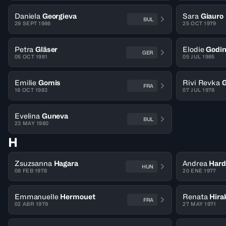
Daniela
Georgieva
Sara
Giauro
BUL
29 SEPT 1986
25 OCT 1979
Petra
Gläser
Elodie
Godi
GER
05 OCT 1981
05 JUL 1985
Emilie
Gomis
Rivi Revka
FRA
18 OCT 1983
07 JUL 1978
Evelina
Guneva
BUL
23 MAY 1980
H
Zsuzsanna
Hagara
Andrea
Hard
HUN
08 FEB 1978
20 ENE 1977
Emmanuelle
Hermouet
Renata
Hira
FRA
02 ABR 1979
27 MAY 1971