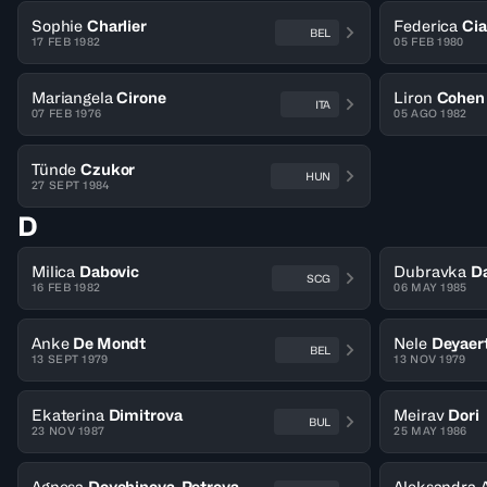
Sophie
Charlier
Federica
Cia
BEL
17 FEB 1982
05 FEB 1980
Mariangela
Cirone
Liron
Cohen
ITA
07 FEB 1976
05 AGO 1982
Tünde
Czukor
HUN
27 SEPT 1984
D
Milica
Dabovic
Dubravka
D
SCG
16 FEB 1982
06 MAY 1985
Anke
De Mondt
Nele
Deyaer
BEL
13 SEPT 1979
13 NOV 1979
Ekaterina
Dimitrova
Meirav
Dori
BUL
23 NOV 1987
25 MAY 1986
Agnesa
Doychinova-Petrova
Aleksandra A