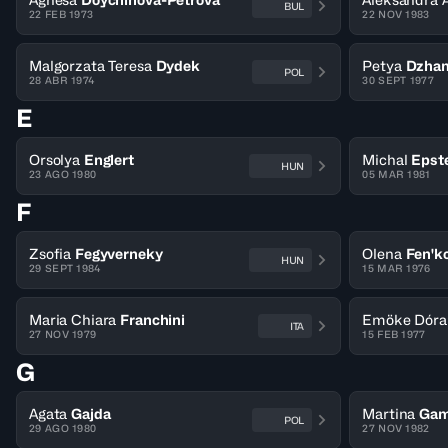
BUL
22 FEB 1973
22 NOV 1983
Malgorzata Teresa
Dydek
Petya
Dzha
POL
28 ABR 1974
30 SEPT 1977
E
Orsolya
Englert
Michal
Epst
HUN
23 AGO 1980
05 MAR 1981
F
Zsofia
Fegyverneky
Olena
Fen'k
HUN
29 SEPT 1984
15 MAR 1976
Maria Chiara
Franchini
Emöke Dóra
ITA
27 NOV 1979
15 FEB 1977
G
Agata
Gajda
Martina
Gam
POL
29 AGO 1980
27 NOV 1982