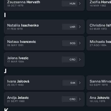
Zsuzsanna
Horvath
Zsófia
Horvá
HUN
18 OCT 1979
16 MAY 1982
I
Nataliia
Isachenko
Christine
Is
UKR
11 FEB 1979
03 MAR 1972
Natasa
Ivancevic
Michaela
Iv
SCG
08 MAY 1981
27 AGO 1984
Jelena
Ivezic
CRO
17 MAR 1984
J
Ivana
Jalcová
Sanna Mirva
SVK
25 OCT 1983
02 SEPT 1979
Andja
Jelavic
Ana
Jokovic
CRO
21 SEPT 1980
16 JUL 1979
K