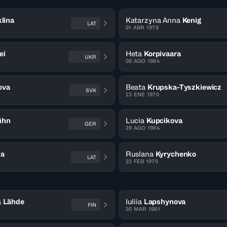
lina
Katarzyna Anna
Kenig
LAT
01 ABR 1979
ei
Heta
Korpivaara
UKR
08 AGO 1984
ova
Beata
Krupska-Tyszkiewicz
SVK
23 ENE 1970
ühn
Lucia
Kupcikova
GER
28 AGO 1984
ka
Ruslana
Kyrychenko
LAT
22 FEB 1975
a
Lähde
Iuliia
Lapshynova
FIN
30 MAR 1981