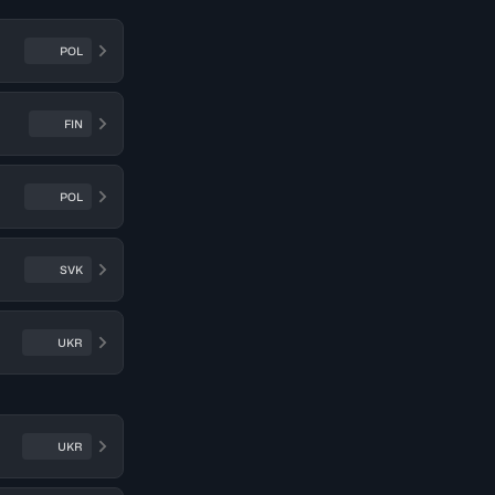
POL
FIN
POL
SVK
UKR
UKR