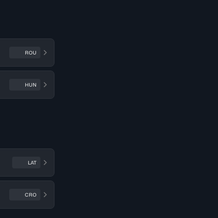
ROU
HUN
LAT
CRO