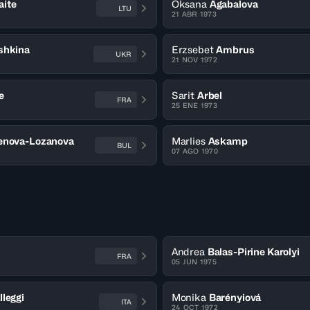
ite
Oksana
Agabalova
LTU
21 ABR 1973
shkina
Erzsebet
Ambrus
UKR
21 NOV 1972
e
Sarit
Arbel
FRA
25 ENE 1973
enova-Lozanova
Marlies
Askamp
BUL
07 AGO 1970
Andrea
Balas-Pirine Karolyi
FRA
05 JUN 1975
lleggi
Monika
Barényiová
ITA
24 OCT 1972