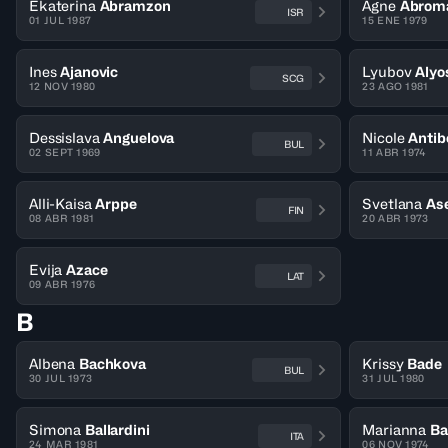
Ekaterina
Abramzon
Agne
Abroma
ISR
01 JUL 1987
15 ENE 1979
Ines
Ajanovic
Lyubov
Alyo
SCG
12 NOV 1980
23 AGO 1981
Dessislava
Anguelova
Nicole
Antib
BUL
02 SEPT 1969
11 ABR 1974
Alli-Kaisa
Arppe
Svetlana
As
FIN
08 ABR 1981
20 ABR 1973
Evija
Azace
LAT
09 ABR 1976
B
Albena
Bachkova
Krissy
Bade
BUL
30 JUL 1973
31 JUL 1980
Simona
Ballardini
Marianna
Ba
ITA
24 MAR 1981
06 NOV 1974