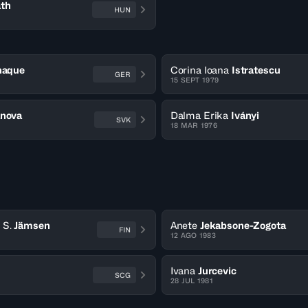
th
HUN
haque
Corina Ioana
Istratescu
GER
15 SEPT 1979
anova
Dalma Erika
Iványi
SVK
18 MAR 1976
 S.
Jämsen
Anete
Jekabsone-Zogota
FIN
12 AGO 1983
Ivana
Jurcevic
SCG
28 JUL 1981