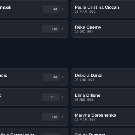
mpoli
Paula Cristina
Ciocan
ITA
23 MAR 1982
Réka
Cserny
ISR
22 DIC 1981
acic
Debora
Danzi
ITA
07 ENE 1975
t
Elina
Dillone
BEL
15 FEB 1985
Maryna
Doroshenko
ISR
22 MAR 1981
licja
Drzewinska
Celine
Dumerc