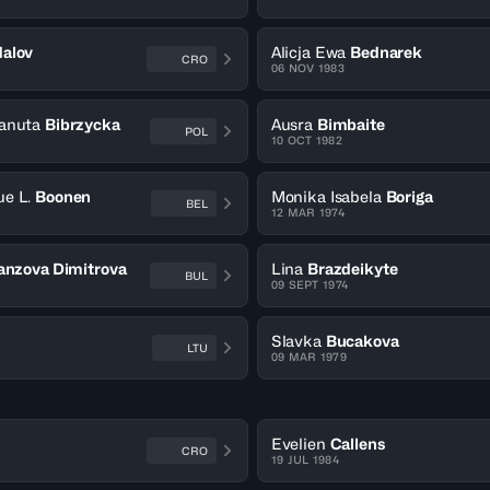
alov
Alicja Ewa
Bednarek
CRO
06 NOV 1983
anuta
Bibrzycka
Ausra
Bimbaite
POL
10 OCT 1982
e L.
Boonen
Monika Isabela
Boriga
BEL
12 MAR 1974
anzova Dimitrova
Lina
Brazdeikyte
BUL
09 SEPT 1974
Slavka
Bucakova
LTU
09 MAR 1979
Evelien
Callens
CRO
19 JUL 1984