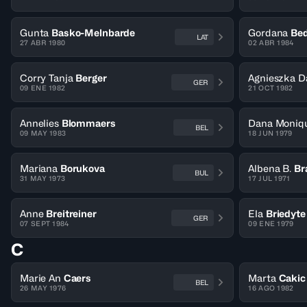
Gunta
Basko-Melnbarde
Gordana
Bed
LAT
27 ABR 1980
02 ABR 1984
Corry Tanja
Berger
Agnieszka D
GER
09 ENE 1982
21 OCT 1982
Annelies
Blommaers
Dana Moniqu
BEL
09 MAY 1983
18 JUN 1979
Mariana
Borukova
Albena B.
Br
BUL
31 MAY 1973
17 JUL 1971
Anne
Breitreiner
Ela
Briedyte
GER
07 SEPT 1984
09 ENE 1979
C
Marie An
Caers
Marta
Cakic
BEL
26 MAY 1976
16 AGO 1982