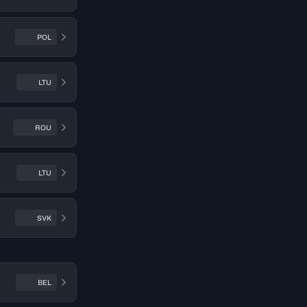
POL
LTU
ROU
LTU
SVK
BEL