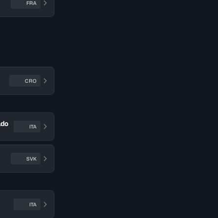
FRA
CRO
ado
ITA
SVK
ITA