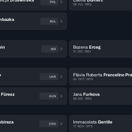
POL
09 JUL 1982
mbazka
BUL
ein
Bozena
Erceg
ISR
31 DIC 1981
o
Flávia Roberta
Francelino Pr
UKR
04 OCT 1979
Füresz
Jana
Furkova
HUN
06 DIC 1984
biraza
Immacolata
Gentile
CRO
17 NOV 1975