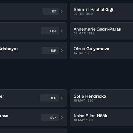
Shimrit Rachel
Gigi
ITA
09 FEB 1980
n
Annemarie
Godri-Parau
FRA
08 MAR 1984
Grinboym
Olena
Gulyamova
ISR
14 JUL 1984
er
Sofie
Hendrickx
GER
18 MAY 1986
kova
Kaisa Elina
Höök
SVK
10 MAY 1981