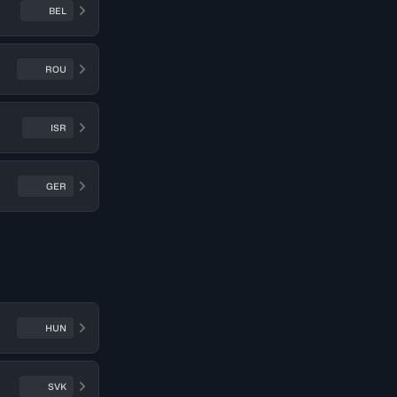
BEL
ROU
ISR
GER
HUN
SVK