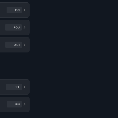
ISR
ROU
UKR
BEL
FIN