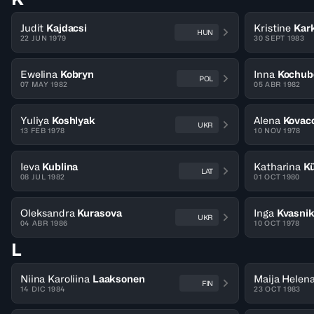
Judit
Kajdacsi
Kristine
Kark
HUN
22 JUN 1979
30 SEPT 1983
Ewelina
Kobryn
Inna
Kochub
POL
07 MAY 1982
05 ABR 1982
Yuliya
Koshlyak
Alena
Kovac
UKR
13 FEB 1978
10 NOV 1978
Ieva
Kublina
Katharina
K
LAT
08 JUL 1982
01 OCT 1980
Oleksandra
Kurasova
Inga
Kvasni
UKR
04 ABR 1986
10 OCT 1978
L
Niina Karoliina
Laaksonen
Maija Helen
FIN
14 DIC 1984
23 OCT 1983