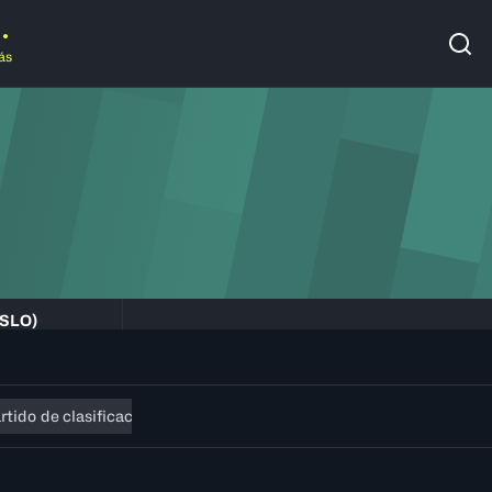
ás
(SLO)
rtido de clasificación por el 7º puesto
Classification Group 9-13