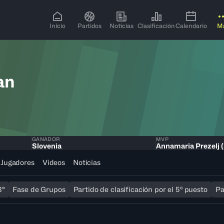
Inicio
Partidos
Noticias
Clasificación
Calendario
M
an
GANADOR
MVP
Slovenia
Annamaria Prezelj 
Jugadores
Videos
Noticias
8°
Fase de Grupos
Partido de clasificación por el 5º puesto
Pa