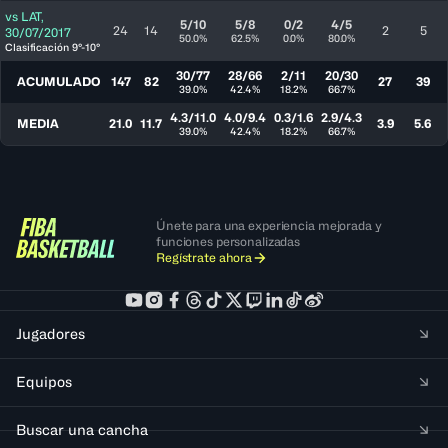
vs
LAT
,
5/10
5/8
0/2
4/5
24
14
2
5
30/07/2017
50.0%
62.5%
0.0%
80.0%
Clasificación 9°-10°
30/77
28/66
2/11
20/30
ACUMULADO
147
82
27
39
39.0%
42.4%
18.2%
66.7%
4.3/11.0
4.0/9.4
0.3/1.6
2.9/4.3
MEDIA
21.0
11.7
3.9
5.6
39.0%
42.4%
18.2%
66.7%
Únete para una experiencia mejorada y
funciones personalizadas
Regístrate ahora
Jugadores
Equipos
Buscar una cancha