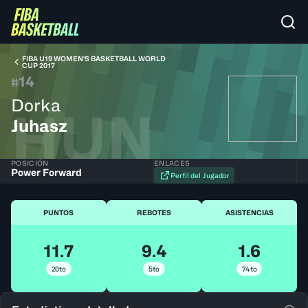
FIBA U19 WOMEN'S BASKETBALL WORLD
CUP 2017
14
#
Dorka
HUN
Juhasz
POSICIÓN
ENLACES
Power Forward
Perfil del Jugador
PUNTOS
REBOTES
ASISTENCIAS
11.7
9.4
1.6
20to
5to
74to