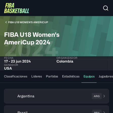
FIBA U18 WOMEN'S AMERICUP
FIBA U18 Women's
2024
AmeriCup 2024
FECHA
ORGANIZADOR
17 - 23 jun 2024
Colombia
GANADOR
USA
Classificaciones
Líderes
Partidos
Estadísticas
Equipos
Jugadores
Argentina
ARG
Brazil
BRA