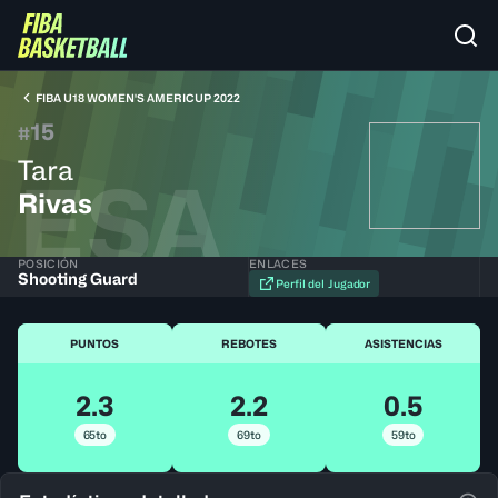
FIBA U18 WOMEN'S AMERICUP 2022
15
#
Tara
ESA
Rivas
POSICIÓN
ENLACES
Shooting Guard
Perfil del Jugador
PUNTOS
REBOTES
ASISTENCIAS
2.3
2.2
0.5
65to
69to
59to