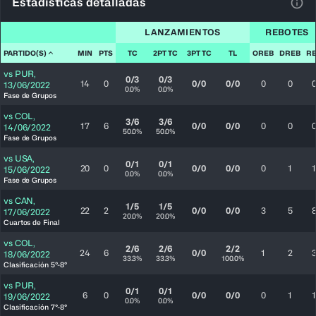
Estadísticas detalladas
Ver 
LANZAMIENTOS
REBOTES
PARTIDO(S)
MIN
PTS
TC
2PT TC
3PT TC
TL
OREB
DREB
R
vs
PUR
,
0/3
0/3
14
0
0/0
0/0
0
0
13/06/2022
0.0%
0.0%
Fase de Grupos
vs
COL
,
3/6
3/6
17
6
0/0
0/0
0
0
14/06/2022
50.0%
50.0%
Fase de Grupos
vs
USA
,
0/1
0/1
20
0
0/0
0/0
0
1
1
15/06/2022
0.0%
0.0%
Fase de Grupos
vs
CAN
,
1/5
1/5
22
2
0/0
0/0
3
5
17/06/2022
20.0%
20.0%
Cuartos de Final
vs
COL
,
2/6
2/6
2/2
24
6
0/0
1
2
18/06/2022
33.3%
33.3%
100.0%
Clasificación 5°-8°
vs
PUR
,
0/1
0/1
6
0
0/0
0/0
0
1
1
19/06/2022
0.0%
0.0%
Clasificación 7°-8°