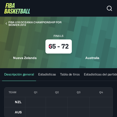
FIBA U18 OCEANIA CHAMPIONSHIP FOR
WOMEN 2012
FINALS
65
-
72
Nueva Zelanda
Australia
Descripción general
Estadísticas
Tabla de tiros
Estadísticas del partid
TEAM
Q1
Q2
Q3
Q4
NZL
AUS