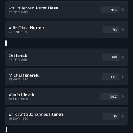
Philip Jeroen Peter
Hess
NED
25 FEB 1980
Ville Olavi
Hurme
FIN
02 ENE 1980
I
Ori
Ichaki
ISR
27 FEB 1981
Michal
Ignerski
POL
13 AGO 1980
Vlado
Ilievski
MKD
19 ENE 1980
Erik Antti Johannes
Iltanen
FIN
10 MAY 1980
J