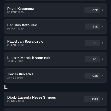
Pavel
Kopunecz
CZE
03 ENE 1980
Ladislav
Kotoulek
SVK
01 MAY 1980
Pawel Jan
Kowalczuk
POL
23 ENE 1980
Lukasz Marek
Krzeminski
POL
16 JUN 1980
Tomás
Kukacka
CZE
21 FEB 1980
L
Diogo
Lacerda Neves Simoes
POR
22 NOV 1980