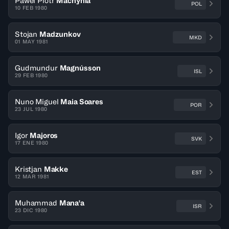
Pawel Piotr
Machynia
POL
10 FEB 1980
Stojan
Madzunkov
MKD
01 MAY 1981
Gudmundur
Magnússon
ISL
29 FEB 1980
Nuno Miguel
Maia Soares
POR
23 JUL 1980
Igor
Majoros
SVK
17 ENE 1980
Kristjan
Makke
EST
12 MAR 1981
Muhammad
Mana'a
ISR
23 DIC 1980