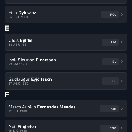
Filip
Dylewicz
POL
25 ENE 1980
E
Uldis
Eglitis
LAT
28 ABR 1981
Isak Sigurjon
Einarsson
ISL
29 MAY 1980
Gudlaugur
Eyjólfsson
ISL
27 AGO 1980
F
Marco Aurélio
Fernandes Mendes
POR
12 JUL 1980
Neil
Fingleton
ENG
18 DIC 1980