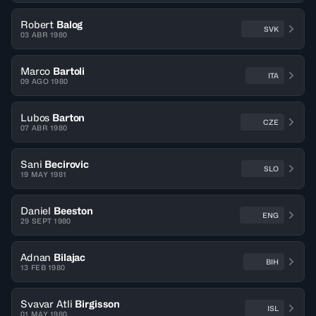
Robert
Balog
SVK
03 ABR 1980
Marco
Bartoli
ITA
09 AGO 1980
Lubos
Barton
CZE
07 ABR 1980
Sani
Becirovic
SLO
19 MAY 1981
Daniel
Beeston
ENG
29 SEPT 1980
Adnan
Bilajac
BIH
13 FEB 1980
Svavar Atli
Birgisson
ISL
01 MAY 1980