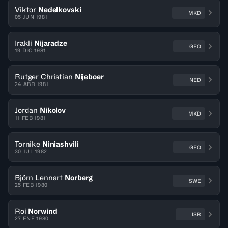
Viktor
Nedelkovski
MKD
05 JUN 1981
Irakli
Nijaradze
GEO
19 DIC 1981
Rutger Christian
Nijeboer
NED
24 ABR 1981
Jordan
Nikolov
MKD
11 FEB 1981
Tornike
Niniashvili
GEO
30 JUL 1982
Björn Lennart
Norberg
SWE
25 FEB 1980
Roi
Norwind
ISR
27 ENE 1980