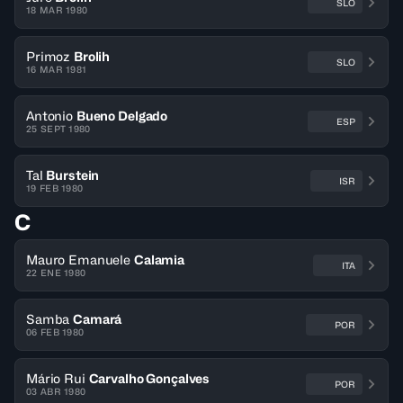
SLO
18 MAR 1980
Primoz
Brolih
SLO
16 MAR 1981
Antonio
Bueno Delgado
ESP
25 SEPT 1980
Tal
Burstein
ISR
19 FEB 1980
C
Mauro Emanuele
Calamia
ITA
22 ENE 1980
Samba
Camará
POR
06 FEB 1980
Mário Rui
Carvalho Gonçalves
POR
03 ABR 1980