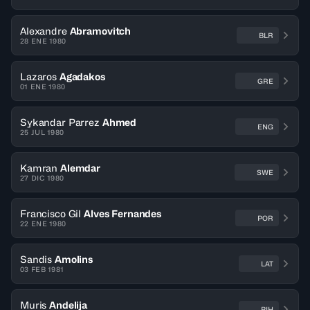
Alexandre
Abramovitch
BLR
28 ENE 1980
Lazaros
Agadakos
GRE
01 ENE 1980
Sykandar Parrez
Ahmed
ENG
25 JUL 1980
Kamran
Alemdar
SWE
27 DIC 1980
Francisco Gil
Alves Fernandes
POR
22 ENE 1980
Sandis
Amolins
LAT
03 FEB 1981
Muris
Andelija
BIH