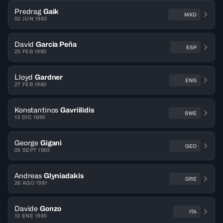
Predrag
Gaik
MKD
02 JUN 1983
David
Garcia Peña
ESP
25 FEB 1980
Lloyd
Gardner
ENG
27 FEB 1980
Konstantinos
Gavriilidis
SWE
13 DIC 1980
George
Gigani
GEO
05 SEPT 1983
Andreas
Glyniadakis
GRE
26 AGO 1981
Davide
Gonzo
ITA
10 ENE 1980