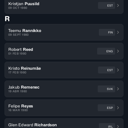
Kristjan
Puusild
EST
09 OCT 1980
R
Teemu
Rannikko
FIN
09 SEPT 1980
Robert
Reed
ENG
01 FEB 1980
Kristo
Reinumäe
EST
17 FEB 1980
Jakub
Remenec
SVK
19 ABR 1980
Felipe
Reyes
ESP
16 MAR 1980
Glen Edward
Richardson
IRL