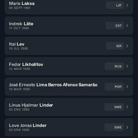
Maris
Laksa
LAT
08 SEPT 1981
Indrek
Läte
EST
17 OCT 1980
Itai
Lev
ISR
19 JUL 1980
Fedor
Likholitov
RUS
14 MAR 1980
José Ernesto
Lima Barros Afonso Samarão
POR
18 MAR 1980
Linus Hjalmar
Linder
SWE
03 ENE 1980
Love Jonas
Linder
SWE
03 ENE 1980