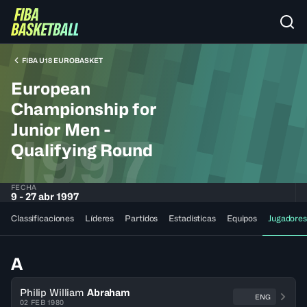
FIBA U18 EUROBASKET
European
Championship for
Junior Men -
1997
Qualifying Round
FECHA
9 - 27 abr 1997
Classificaciones
Líderes
Partidos
Estadísticas
Equipos
Jugadores
A
Philip William
Abraham
ENG
02 FEB 1980