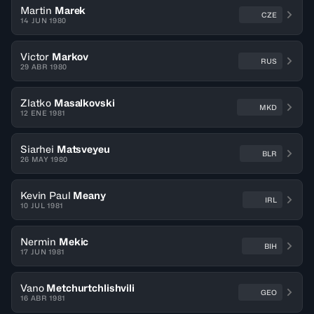
Martin
Marek
CZE
14 JUN 1980
Victor
Markov
RUS
29 ABR 1980
Zlatko
Masalkovski
MKD
12 ENE 1981
Siarhei
Matsveyeu
BLR
26 MAY 1980
Kevin Paul
Meany
IRL
10 JUL 1981
Nermin
Mekic
BIH
17 JUN 1981
Vano
Metchurtchlishvili
GEO
16 ABR 1981