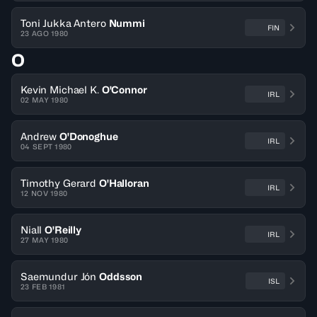
Toni Jukka Antero
Nummi
FIN
23 AGO 1980
O
Kevin Michael K.
O'Connor
IRL
02 MAY 1980
Andrew
O'Donoghue
IRL
04 SEPT 1980
Timothy Gerard
O'Halloran
IRL
12 NOV 1980
Niall
O'Reilly
IRL
27 MAY 1980
Saemundur Jón
Oddsson
ISL
23 FEB 1981