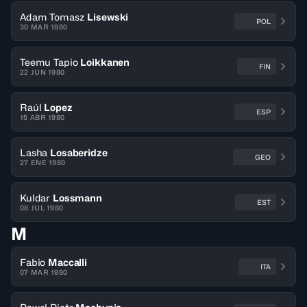
Adam Tomasz
Lisewski
POL
30 MAR 1980
Teemu Tapio
Loikkanen
FIN
22 JUN 1980
Raúl
Lopez
ESP
15 ABR 1980
Lasha
Losaberidze
GEO
27 ENE 1980
Kuldar
Lossmann
EST
08 JUL 1980
M
Fabio
Maccalli
ITA
07 MAR 1980