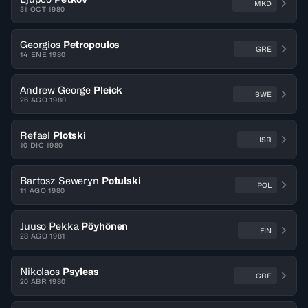
MKD
31 OCT 1980
Georgios
Petropoulos
GRE
14 ENE 1980
Andrew George
Pleick
SWE
26 AGO 1980
Refael
Plotski
ISR
10 DIC 1980
Bartosz Seweryn
Potulski
POL
11 AGO 1980
Juuso Pekka
Pöyhönen
FIN
28 AGO 1981
Nikolaos
Psyleas
GRE
20 ABR 1980