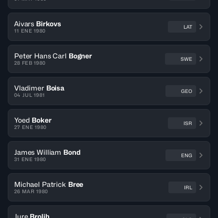
Aivars
Birkovs
LAT
11 ENE 1980
Peter Hans Carl
Bogner
SWE
28 FEB 1980
Vladimer
Boisa
GEO
04 JUL 1981
Yoed
Boker
ISR
27 ENE 1980
James William
Bond
ENG
31 ENE 1980
Michael Patrick
Bree
IRL
26 MAR 1980
Jure
Brolih