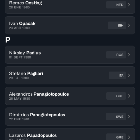
Remco
Oosting
NED
28 ENE 1980
Ivan
Opacak
BIH
23 ABR 1980
P
Nikolay
Padius
RUS
01 SEPT 1980
Stefano
Pagliari
ITA
29 JUL 1980
Alexandros
Panagiotopoulos
GRE
26 MAY 1980
Dimitrios
Panagiotopoulos
SWE
22 ENE 1981
Lazaros
Papadopoulos
GRE
03 JUN 1980