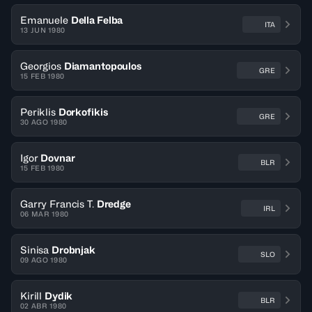
Emanuele
Della Felba
ITA
13 JUN 1980
Georgios
Diamantopoulos
GRE
15 FEB 1980
Periklis
Dorkofikis
GRE
30 AGO 1980
Igor
Dovnar
BLR
15 FEB 1980
Garry Francis T.
Dredge
IRL
06 MAR 1980
Sinisa
Drobnjak
SLO
09 AGO 1980
Kirill
Dydik
BLR
02 ABR 1980