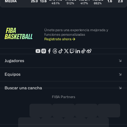
MEDIA
25.0
13.6
1.6
2.8
49.1%
51.2%
41.7%
69.2%
Únete para una experiencia mejorada y
funciones personalizadas
Regístrate ahora
Jugadores
Equipos
Buscar una cancha
FIBA Partners