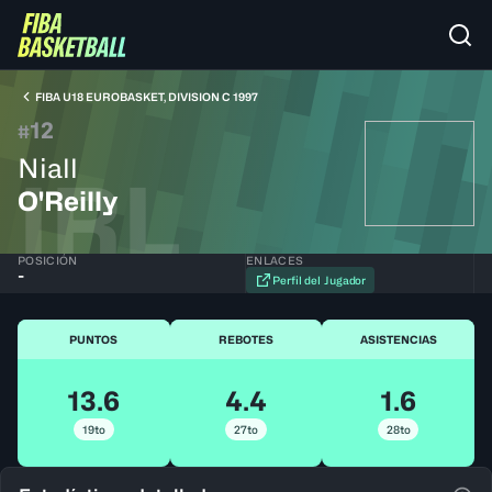
FIBA U18 EUROBASKET, DIVISION C 1997
12
#
Niall
IRL
O'Reilly
POSICIÓN
ENLACES
-
Perfil del Jugador
PUNTOS
REBOTES
ASISTENCIAS
13.6
4.4
1.6
19to
27to
28to