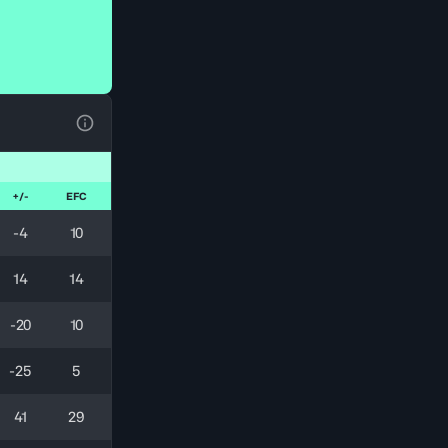
Ver la leyenda
+/-
EFC
-4
10
14
14
-20
10
-25
5
41
29