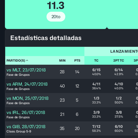
11.3
20to
Estadísticas detalladas
LANZAMIENT
PARTIDO(S)
MIN
PTS
TC
2PT TC
3P
vs
MLT
,
23/07/2018
6/15
6/14
0
28
14
40.0%
42.9%
0
Fase de Grupos
vs
ARM
,
24/07/2018
4/11
4/10
0
40
12
36.4%
40.0%
0
Fase de Grupos
vs
MON
,
25/07/2018
1/3
1/2
0
23
5
33.3%
50.0%
0
Fase de Grupos
vs
IRL
,
26/07/2018
3/9
3/8
0
21
6
33.3%
37.5%
0
Fase de Grupos
vs
GIB
,
28/07/2018
7/12
6/10
1
35
20
58.3%
60.0%
5
Class. Group 5-9