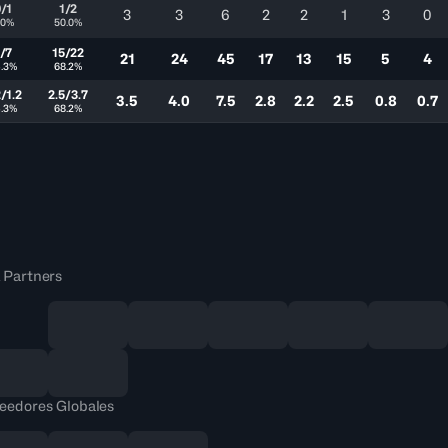
/1
1/2
3
3
6
2
2
1
3
0
.0%
50.0%
/7
15/22
21
24
45
17
13
15
5
4
4.3%
68.2%
2/1.2
2.5/3.7
3.5
4.0
7.5
2.8
2.2
2.5
0.8
0.7
4.3%
68.2%
 Partners
eedores Globales