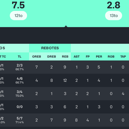
7.5
2.8
12to
13to
OS
REBOTES
T TC
TL
OREB
DREB
REB
AST
FP
PER
ROB
TAP
/1
2/3
7
2
9
1
3
5
1
0
.0%
66.7%
/1
4/6
4
8
12
2
1
4
1
0
.0%
66.7%
/1
3/4
2
1
3
2
2
1
0
4
.0%
75.0%
/1
3
3
6
2
1
3
0
0
0/0
.0%
/2
5/7
2
7
9
8
4
1
0
0
0.0%
71.4%