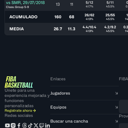
vs
SMR
,
29/07/2018
5/12
5/11
0
13
11
41.7%
45.5%
0
Class. Group 5-9
26/62
25/55
1
ACUMULADO
160
68
41.9%
45.5%
1
4.4/10.4
4.2/9.2
0.
MEDIA
26.7
11.3
41.9%
45.5%
1
Enlaces
FIBA
Únete para una
Jugadores
experiencia mejorada y
funciones
personalizadas
Equipos
Regístrate ahora
Redes sociales
Prov
Buscar una cancha