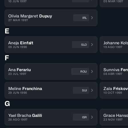
10 JUN 1997
05 MAR 1997
Olivia Margaret
Dupuy
IRL
27 MAR 1997
E
Aneja
Einfalt
Johanne Kol
SLO
09 JUN 1998
19 AGO 1997
F
Ana
Ferariu
Sunniva
Fer
ROU
23 JUL 1997
08 ABR 1997
Meline
Franchina
Zala
Friskov
SUI
29 JUN 1998
10 OCT 1999
G
Yael Bracha
Galili
Grace Hans
ISR
28 AGO 1997
23 NOV 1997