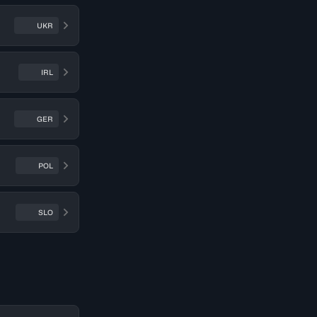
UKR
IRL
GER
POL
SLO