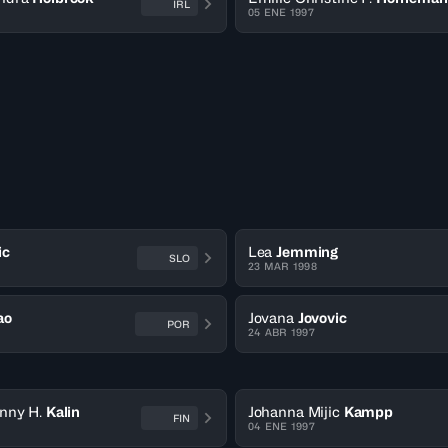
IRL
05 ENE 1997
ic
Lea
Jemming
SLO
23 MAR 1998
ao
Jovana
Jovovic
POR
24 ABR 1997
nny H.
Kalin
Johanna Mijic
Kampp
FIN
04 ENE 1997