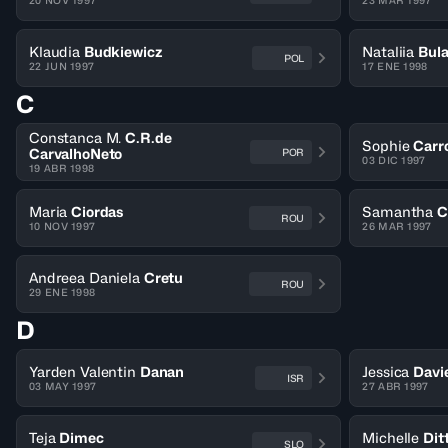
20 NOV 1997
23 MAR 1997
Klaudia
Budkiewicz
Nataliia
Bul
POL
22 JUN 1997
17 ENE 1998
C
Constanca M.
C.R.de
Sophie
Carr
CarvalhoNeto
POR
03 DIC 1997
19 ABR 1998
Maria
Ciordas
Samantha
C
ROU
10 NOV 1997
26 MAR 1997
Andreea Daniela
Cretu
ROU
29 ENE 1998
D
Yarden Valentin
Danan
Jessica
Davi
ISR
03 MAY 1997
27 ABR 1997
Teja
Dimec
Michelle
Dit
SLO