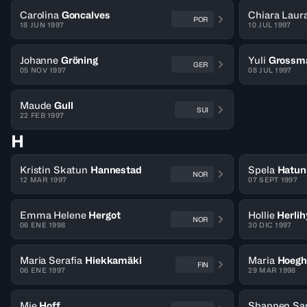
Carolina
Goncalves
Chiara Laura
POR
18 JUN 1997
10 JUL 1997
Johanne
Gröning
Yuli
Grossm
GER
05 NOV 1997
08 JUL 1997
Maude
Gull
SUI
22 FEB 1997
H
Kristin Skatun
Hannestad
Spela
Hatun
NOR
12 MAR 1997
07 SEPT 1997
Emma Helene
Hergot
Hollie
Herlih
NOR
06 ENE 1998
30 DIC 1997
Maria Serafia
Hiekkamäki
Maria
Hoegh
FIN
06 ENE 1997
29 MAR 1998
Mie
Hoff
Shannen Sa