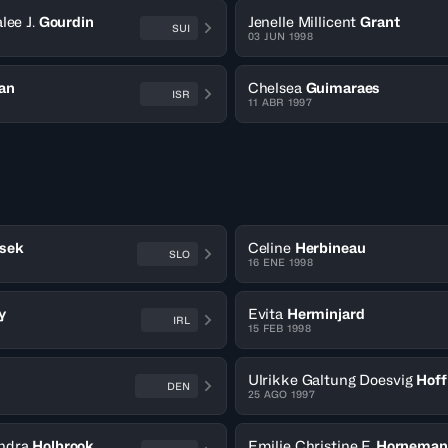
lee J.
Gourdin
Jenelle Millicent
Grant
SUI
03 JUN 1998
an
Chelsea
Guimaraes
ISR
11 ABR 1997
sek
Celine
Herbineau
SLO
16 ENE 1998
y
Evita
Herminjard
IRL
15 FEB 1998
Ulrikke Galtung Doesvig
Hoff
DEN
25 AGO 1997
ndra
Holbrook
Emilie Christine F.
Horneman