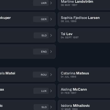
Martine
Landström
UKR
06 MAY 1997
nkuper
Sophia Fjedlsoe
Larsen
GER
08 JUL 1998
Tal
Lev
SLO
04 SEPT 1997
ENG
ela
Matei
Catarina
Mateus
ROU
01 JUL 1998
ax
Aisling
McCann
LUX
01 FEB 1997
ic
Isidora
Mihailovic
SLO
12 MAR 1998