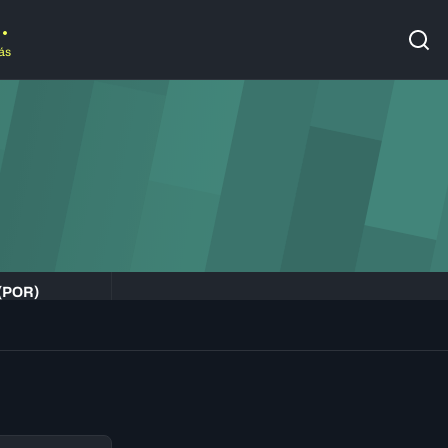
ás
 (POR)