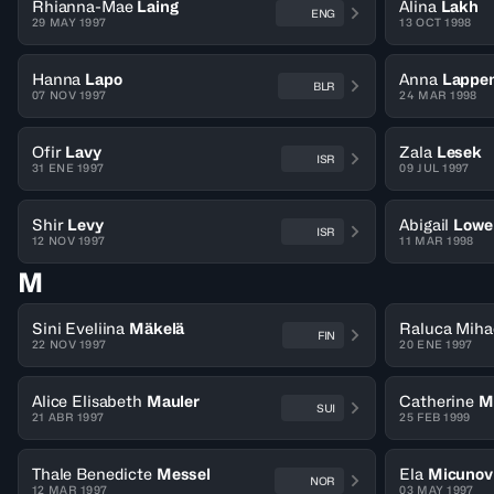
Rhianna-Mae
Laing
Alina
Lakh
ENG
29 MAY 1997
13 OCT 1998
Hanna
Lapo
Anna
Lappe
BLR
07 NOV 1997
24 MAR 1998
Ofir
Lavy
Zala
Lesek
ISR
31 ENE 1997
09 JUL 1997
Shir
Levy
Abigail
Lowe
ISR
12 NOV 1997
11 MAR 1998
M
Sini Eveliina
Mäkelä
Raluca Miha
FIN
22 NOV 1997
20 ENE 1997
Alice Elisabeth
Mauler
Catherine
M
SUI
21 ABR 1997
25 FEB 1999
Thale Benedicte
Messel
Ela
Micunov
NOR
12 MAR 1997
03 MAY 1997