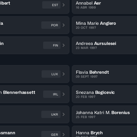
lbert
Annabel
Aer
EST
16 ABR 1999
da
Mina Marie
Anglero
POR
20 OCT 1997
in
Andreea
Aursulesei
FIN
23 MAR 1997
Flavia
Behrendt
LUX
09 SEPT 1997
n
Blennerhassett
Snezana
Bogicevic
IRL
20 FEB 1997
Johanna Katri M.
Borenius
UKR
25 FEB 1997
ssmann
Hanna
Brych
GER