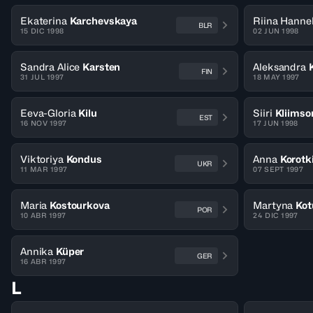
Ekaterina
Karchevskaya
Riina Hanne
BLR
15 DIC 1998
02 JUN 1998
Sandra Alice
Karsten
Aleksandra
FIN
31 JUL 1997
18 MAY 1997
Eeva-Gloria
Kilu
Siiri
Kliimso
EST
16 NOV 1997
17 JUN 1998
Viktoriya
Kondus
Anna
Korotk
UKR
11 MAR 1997
07 SEPT 1997
Maria
Kostourkova
Martyna
Kot
POR
10 ABR 1997
24 DIC 1997
Annika
Küper
GER
16 ABR 1997
L