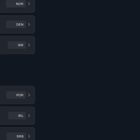
NOR
DEN
ISR
POR
IRL
SRB