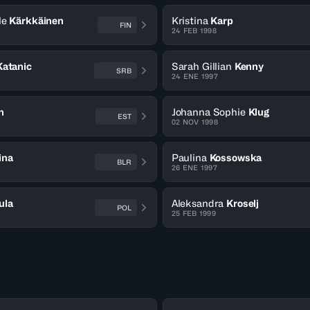
le
Kärkkäinen
Kristina
Karp
FIN
24 FEB 1998
Katanic
Sarah Gillian
Kenny
SRB
24 ENE 1997
n
Johanna Sophie
Klug
EST
02 NOV 1998
ina
Paulina
Kossowska
BLR
26 ENE 1997
ula
Aleksandra
Kroselj
POL
25 FEB 1999