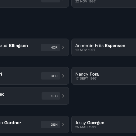
22 NOV 1997
srud
Ellingsen
Annemie Friis
Espensen
NOR
10 NOV 1997
ri
Nancy
Fora
GER
17 SEPT 1997
ec
SLO
on
Gardner
Jessy
Goergen
DEN
25 MAR 1997