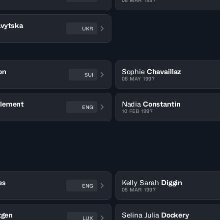
08 MAR 1997
avytska
UKR
on
Sophie
Chavaillaz
SUI
08 MAY 1997
lement
Nadia
Constantin
ENG
10 FEB 1997
es
Kelly Sarah
Diggin
ENG
05 MAR 1997
tgen
Selina Julia
Dockery
LUX