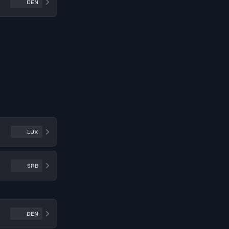
DEN
LUX
SRB
DEN