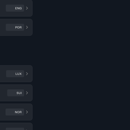
ENG
POR
LUX
SUI
NOR