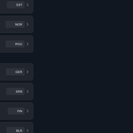
EST
NOR
ROU
GER
SRB
FIN
BLR