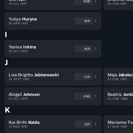
NOR
16 JUL 1997
24 FEB 1997
Yuliya
Huryna
BLR
28 ABR 1997
I
Yanina
Inkina
BLR
16 OCT 1997
J
Lisa Brigitta
Jablonowski
Maja
Jakobc
LUX
14 SEPT 1997
03 ENE 1997
Abigail
Johnson
Beatriz
Jord
ENG
31 OCT 1997
04 ENE 1999
K
Kai-Brith
Kalda
Marianne Fa
EST
12 ENE 1997
27 MAY 1997