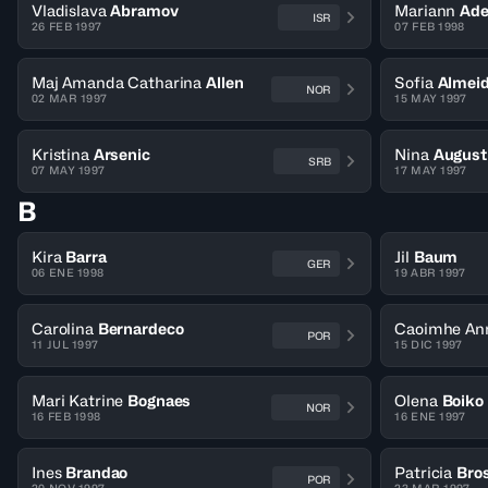
Vladislava
Abramov
Mariann
Ade
ISR
26 FEB 1997
07 FEB 1998
Maj Amanda Catharina
Allen
Sofia
Almei
NOR
02 MAR 1997
15 MAY 1997
Kristina
Arsenic
Nina
August
SRB
07 MAY 1997
17 MAY 1997
B
Kira
Barra
Jil
Baum
GER
06 ENE 1998
19 ABR 1997
Carolina
Bernardeco
Caoimhe An
POR
11 JUL 1997
15 DIC 1997
Mari Katrine
Bognaes
Olena
Boiko
NOR
16 FEB 1998
16 ENE 1997
Ines
Brandao
Patricia
Bro
POR