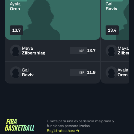
Ayala
Gal
Oren
Raviv
13.7
13.4
Maya
Maya
13.7
ISR
Zilbershlag
Zilbers
Gal
Ayala
11.9
ISR
Raviv
Oren
Únete para una experiencia mejorada y
funciones personalizadas
Regístrate ahora