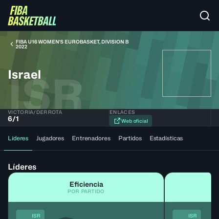
FIBA U16 WOMEN'S EUROBASKET, DIVISION B
2022
Israel
ISR
VICTORIA/DERROTA
ENLACES
6
/
1
Web oficial
Líderes
Jugadores
Entrenadores
Partidos
Estadísticas
Líderes
Eficiencia
POR PARTIDO
ISR
ISR