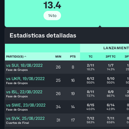
13.4
14to
Estadísticas detalladas
LANZAMIEN
PARTIDO(S)
MIN
PTS
TC
2PT TC
3P
vs
SUI
,
18/08/2022
2/11
1/7
1
26
8
18.2%
14.3%
25
Fase de Grupos
vs
UKR
,
19/08/2022
6/12
5/10
1
25
16
50.0%
50.0%
50
Fase de Grupos
vs
ISL
,
22/08/2022
8/11
6/9
2
26
19
72.7%
66.7%
10
Fase de Grupos
vs
SWE
,
23/08/2022
6/15
6/14
0
34
14
40.0%
42.9%
0
Fase de Grupos
vs
SVK
,
25/08/2022
7/12
7/11
0
31
17
58.3%
63.6%
0
Cuartos de Final