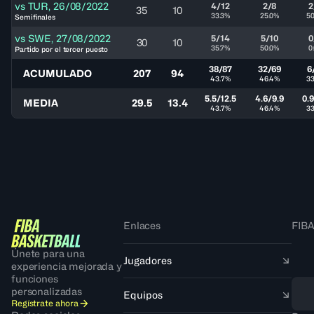
vs
TUR
,
26/08/2022
4/12
2/8
2
35
10
33.3%
25.0%
50
Semifinales
vs
SWE
,
27/08/2022
5/14
5/10
0
30
10
35.7%
50.0%
0
Partido por el tercer puesto
38/87
32/69
6
ACUMULADO
207
94
43.7%
46.4%
33
5.5/12.5
4.6/9.9
0.9
MEDIA
29.5
13.4
43.7%
46.4%
33
Enlaces
FIBA
Únete para una
Jugadores
experiencia mejorada y
funciones
personalizadas
Equipos
Regístrate ahora