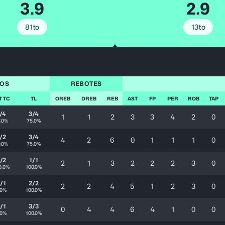
3.9
2.9
81to
13to
TOS
REBOTES
T TC
TL
OREB
DREB
REB
AST
FP
PER
ROB
TAP
/4
3/4
1
1
2
3
3
4
2
0
.0%
75.0%
/2
3/4
4
2
6
0
1
1
1
0
.0%
75.0%
/2
1/1
2
1
3
2
2
2
3
0
0.0%
100.0%
/1
2/2
2
2
4
5
1
2
3
0
.0%
100.0%
/1
3/3
0
4
4
6
4
1
0
0
.0%
100.0%