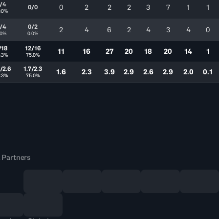
/4
0
2
2
2
3
7
1
1
0/0
.0%
/4
0/2
2
4
6
2
4
3
4
0
.0%
0.0%
/18
12/16
11
16
27
20
18
20
14
1
.3%
75.0%
/2.6
1.7/2.3
1.6
2.3
3.9
2.9
2.6
2.9
2.0
0.1
.3%
75.0%
 Partners