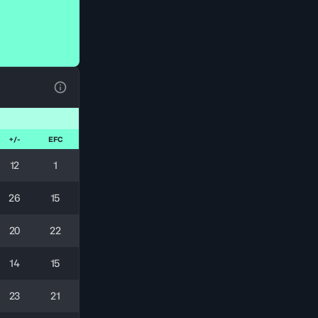
Ver la leyenda
+/-
EFC
12
1
26
15
20
22
14
15
23
21