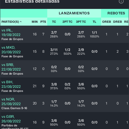
Estadísticas detalladas
Ver 
LANZAMIENTOS
REBOTES
PARTIDO(S)
MIN
PTS
TC
2PT TC
3PT TC
TL
OREB
DREB
RE
vs
IRL
,
2/7
2/7
1/1
16
7
0/0
1
1
2
19/08/2022
28.6%
28.6%
100.0%
Fase de Grupos
vs
MKD
,
3/11
1/2
2/9
15
8
0/0
1
2
3
20/08/2022
27.3%
50.0%
22.2%
Fase de Grupos
vs
SRB
,
0/2
0/2
12
0
0/0
0/0
0
0
0
22/08/2022
0.0%
0.0%
Fase de Grupos
vs
BIH
,
3/8
0/2
3/6
21
9
0/0
0
1
1
23/08/2022
37.5%
0.0%
50.0%
Fase de Grupos
vs
NOR
,
1/7
1/7
20
3
0/0
0/0
1
0
1
25/08/2022
14.3%
14.3%
Class. Games 9-16
vs
GBR
,
3/6
3/6
26/08/2022
16
9
0/0
0/0
0
1
1
50.0%
50.0%
Partidos de
clasificación 9°-12°