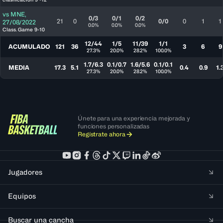
vs
MNE
,
0/3
0/1
0/2
21
0
0/0
0
1
1
27/08/2022
0.0%
0.0%
0.0%
Class. Game 9-10
12/44
1/5
11/39
1/1
ACUMULADO
121
36
3
6
9
27.3%
20.0%
28.2%
100.0%
1.7/6.3
0.1/0.7
1.6/5.6
0.1/0.1
MEDIA
17.3
5.1
0.4
0.9
1.
27.3%
20.0%
28.2%
100.0%
Únete para una experiencia mejorada y
funciones personalizadas
Regístrate ahora
Jugadores
Equipos
Buscar una cancha