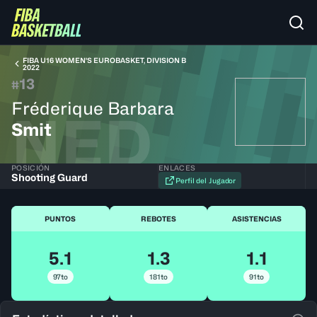
FIBA U16 WOMEN'S EUROBASKET, DIVISION B
2022
13
#
Fréderique Barbara
NED
Smit
POSICIÓN
ENLACES
Shooting Guard
Perfil del Jugador
PUNTOS
REBOTES
ASISTENCIAS
5.1
1.3
1.1
97to
181to
91to