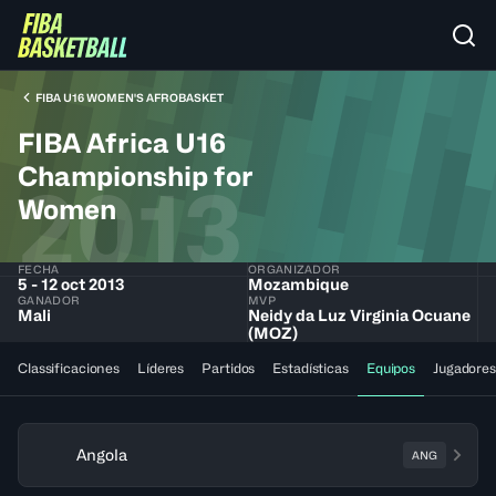
FIBA U16 WOMEN'S AFROBASKET
FIBA Africa U16
Championship for
2013
Women
FECHA
ORGANIZADOR
5 - 12 oct 2013
Mozambique
GANADOR
MVP
Mali
Neidy da Luz Virginia Ocuane
(MOZ)
Classificaciones
Líderes
Partidos
Estadísticas
Equipos
Jugadores
Angola
ANG