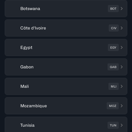
Botswana
BOT
Côte d'Ivoire
CIV
Egypt
EGY
Gabon
GAB
Mali
MLI
Mozambique
MOZ
Tunisia
TUN