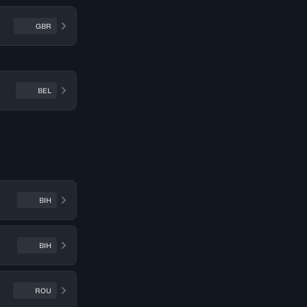
GBR
BEL
BIH
BIH
ROU