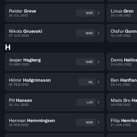
Reidar
Greve
Linus
Gron
NOR
18 JUL 2002
30 JUN 2002
Nikola
Gruevski
Olafur
Gunn
MKD
27 JUN 2002
16 JUN 2002
H
Jesper
Hagberg
Denis
Halilc
SWE
12 ABR 2002
28 AGO 2002
Hilmir
Hallgrímsson
Ben
Hanflan
ISL
02 FEB 2002
08 JUL 2002
Pit
Hansen
Mads Bro
Ha
LUX
30 JUL 2003
16 FEB 2002
Herman
Hemmingsen
Filip
Henrik
NOR
10 FEB 2002
21 JUN 2002