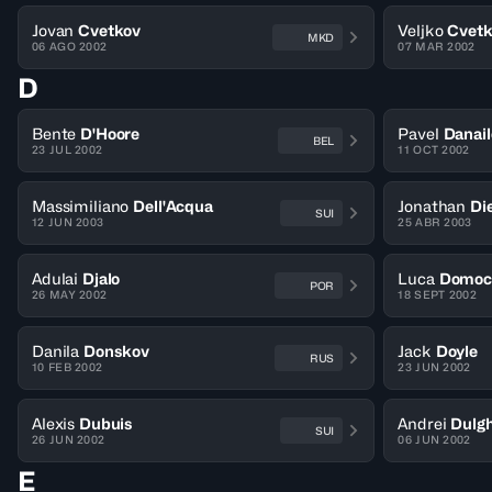
Jovan
Cvetkov
Veljko
Cvetk
MKD
06 AGO 2002
07 MAR 2002
D
Bente
D'Hoore
Pavel
Danail
BEL
23 JUL 2002
11 OCT 2002
Massimiliano
Dell'Acqua
Jonathan
Di
SUI
12 JUN 2003
25 ABR 2003
Adulai
Djalo
Luca
Domoc
POR
26 MAY 2002
18 SEPT 2002
Danila
Donskov
Jack
Doyle
RUS
10 FEB 2002
23 JUN 2002
Alexis
Dubuis
Andrei
Dulg
SUI
26 JUN 2002
06 JUN 2002
E