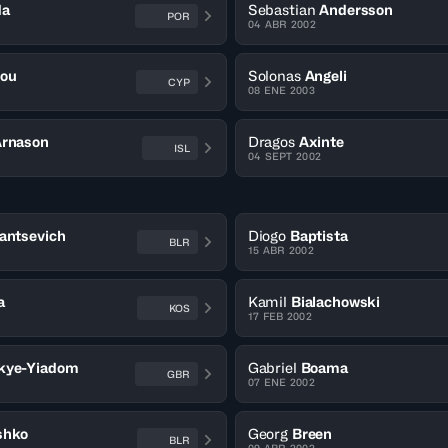
da
Sebastian
Andersson
POR
04 ABR 2002
ou
Solonas
Angeli
CYP
08 ENE 2003
rnason
Dragos
Axinte
ISL
04 SEPT 2002
antsevich
Diogo
Baptista
BLR
15 ABR 2002
a
Kamil
Bialachowski
KOS
17 FEB 2002
kye-Yiadom
Gabriel
Boama
GBR
07 ENE 2002
shko
Georg
Breen
BLR