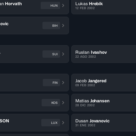
an
Horvath
Lukas
Hrebik
HUN
12 FEB 2002
ovic
BIH
a
Ruslan
Ivashov
SUI
22 AGO 2002
Jacob
Jangered
FIN
09 FEB 2002
Matias
Johansen
KOS
28 DIC 2002
SON
Dusan
Jovanovic
LUX
31 ENE 2002