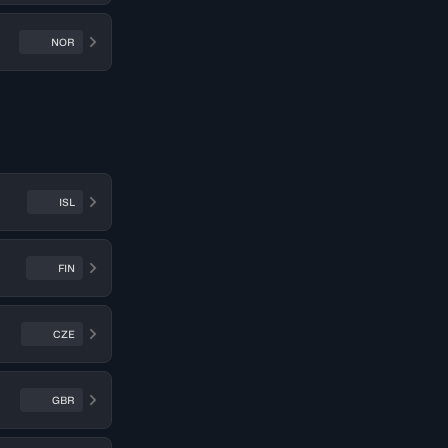
NOR
ISL
FIN
CZE
GBR