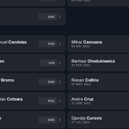
09 ABR 2002
SWE
nuel
Candeias
Mihai
Carcoana
POR
08 DIC 2002
an
Bartosz
Chodukiewicz
SVK
23 FEB 2002
r Broms
Ronan
Collins
SWE
07 MAY 2002
ian
Cotoara
Andre
Cruz
ROU
23 ABR 2002
n
Djordje
Curovic
SWE
27 JUL 2002