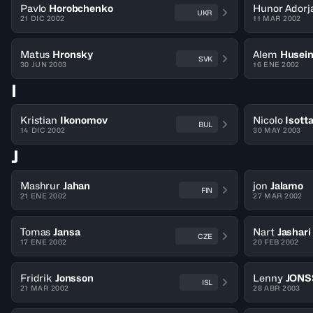
Pavlo
Horobchenko
Hunor Adorj
UKR
21 DIC 2002
11 MAR 2002
Matus
Hronsky
Alem
Husein
SVK
30 JUN 2003
16 ENE 2002
I
Kristian
Ikonomov
Nicolo
Isott
BUL
14 DIC 2002
30 MAY 2003
J
Mashrur
Jahan
jon
Jalamo
FIN
21 ENE 2002
27 MAR 2002
Tomas
Jansa
Nart
Jashari
CZE
17 ENE 2002
20 FEB 2002
Fridrik
Jonsson
Lenny
JONS
ISL
21 MAR 2002
28 ABR 2003