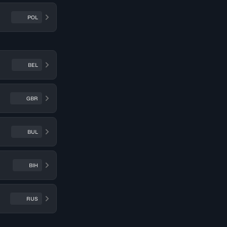
POL
BEL
GBR
BUL
BIH
RUS