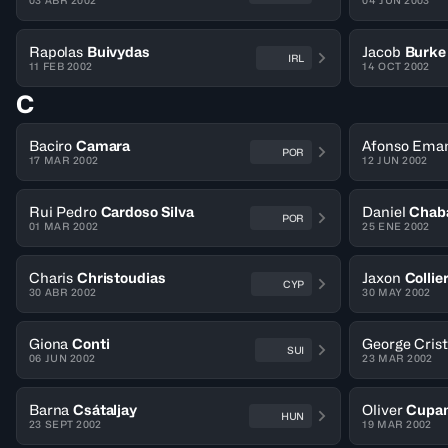
03 ABR 2002
04 JUN 2003
Rapolas
Buivydas
Jacob
Burke
IRL
11 FEB 2002
14 OCT 2002
C
Baciro
Camara
Afonso Ema
POR
17 MAR 2002
12 JUN 2002
Rui Pedro
Cardoso Silva
Daniel
Chab
POR
01 MAR 2002
25 ENE 2002
Charis
Christoudias
Jaxon
Collie
CYP
30 ABR 2002
30 MAY 2002
Giona
Conti
George Crist
SUI
06 JUN 2002
23 MAR 2002
Barna
Csátaljay
Oliver
Cupa
HUN
23 SEPT 2002
19 MAR 2002