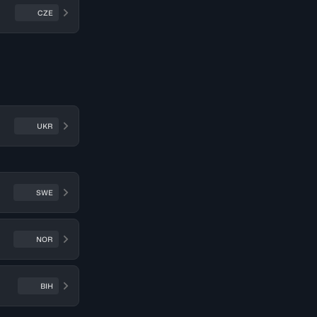
CZE
UKR
SWE
NOR
BIH