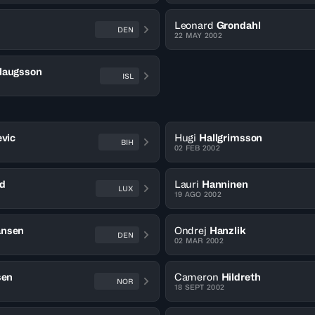
Leonard
Grondahl
DEN
22 MAY 2002
laugsson
ISL
evic
Hugi
Hallgrimsson
BIH
02 FEB 2002
d
Lauri
Hanninen
LUX
19 AGO 2002
nsen
Ondrej
Hanzlik
DEN
02 MAR 2002
sen
Cameron
Hildreth
NOR
18 SEPT 2002