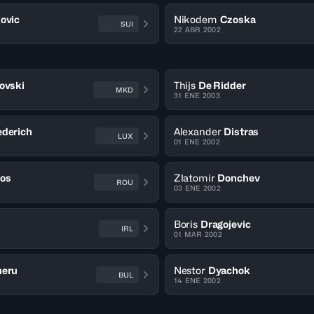
ovic
Nikodem
Czoska
SUI
22 ABR 2002
ovski
Thijs
De Ridder
MKD
31 ENE 2003
ederich
Alexander
Distras
LUX
01 ENE 2002
os
Zlatomir
Donchev
ROU
03 ENE 2002
Boris
Dragojevic
IRL
01 MAR 2002
heru
Nestor
Dyachok
BUL
14 ENE 2002