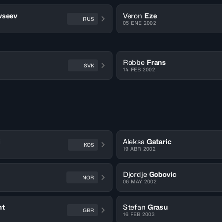
vseev
Veron
Eze
RUS
05 ENE 2002
n
Robbe
Frans
SVK
14 FEB 2002
i
Aleksa
Gataric
KOS
19 ABR 2002
Djordje
Gobovic
NOR
06 MAY 2002
nt
Stefan
Grasu
GBR
16 FEB 2003