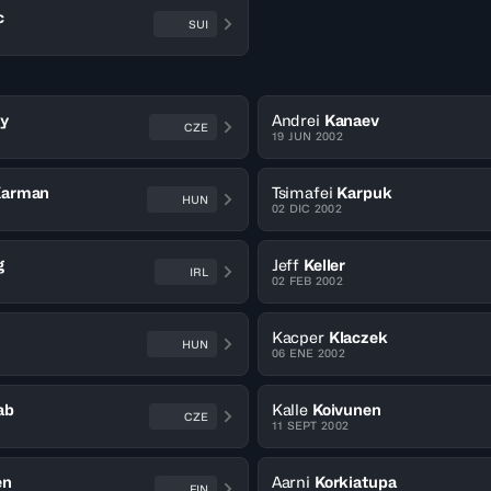
c
SUI
y
Andrei
Kanaev
CZE
19 JUN 2002
Karman
Tsimafei
Karpuk
HUN
02 DIC 2002
g
Jeff
Keller
IRL
02 FEB 2002
Kacper
Klaczek
HUN
06 ENE 2002
ab
Kalle
Koivunen
CZE
11 SEPT 2002
en
Aarni
Korkiatupa
FIN