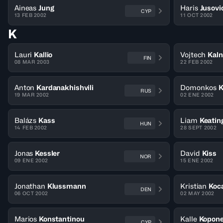
Aineas
Jung
Haris
Jusovi
CYP
13 FEB 2002
11 OCT 2002
K
Lauri
Kallio
Vojtech
Kaln
FIN
08 MAR 2003
22 FEB 2002
Anton
Kardanakhishvili
Domonkos
RUS
19 MAR 2002
02 ENE 2002
Balázs
Kass
Liam
Keatin
HUN
14 FEB 2002
28 SEPT 2002
Jonas
Kessler
David
Kiss
NOR
09 ENE 2002
15 ENE 2002
Jonathan
Klussmann
Kristian
Koc
DEN
06 OCT 2002
02 MAY 2002
Marios
Konstantinou
Kalle
Kopon
CYP