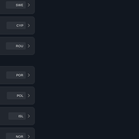
SWE
CYP
ROU
POR
POL
ISL
NOR