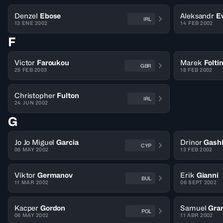
Denzel
Ebose
Aleksandr
E
IRL
13 ENE 2002
14 FEB 2002
F
Victor
Faroukou
Marek
Folti
GBR
25 FEB 2003
18 FEB 2002
Christopher
Fulton
IRL
24 JUN 2002
G
Jo Jo Miguel
Garcia
Drinor
Gash
CYP
06 MAY 2002
13 FEB 2002
Viktor
Germanov
Erik
Gianni
BUL
11 MAR 2002
06 SEPT 2002
Kacper
Gordon
Samuel
Gra
POL
06 MAY 2002
11 ABR 2002