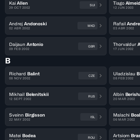
Kai
Allen
Tiago
Almei
SUI
29 OCT 2002
12 JUN 2003
Andrej
Andonoski
Rafail
Andre
MKD
02 ABR 2002
03 ABR 2002
Daijaun
Antonio
Thorvaldur
A
GBR
09 FEB 2002
17 JUN 2002
B
Richard
Balint
Uladzislau
B
CZE
08 NOV 2002
08 FEB 2002
Mikhail
Belenitskii
Albin
Berish
RUS
12 SEPT 2002
20 MAR 2002
Sveinn
Birgisson
Malachi
Boa
ISL
22 MAY 2002
06 MAR 2002
Matei
Bodea
Artsiom
Bra
ROU