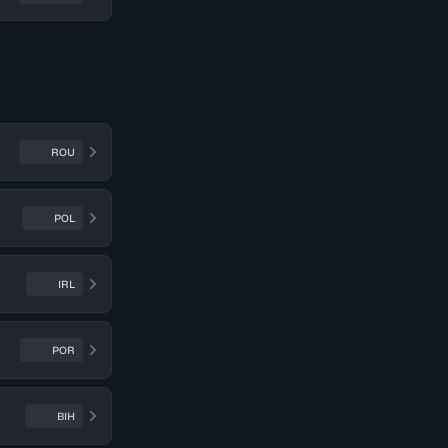
ROU
POL
IRL
POR
BIH