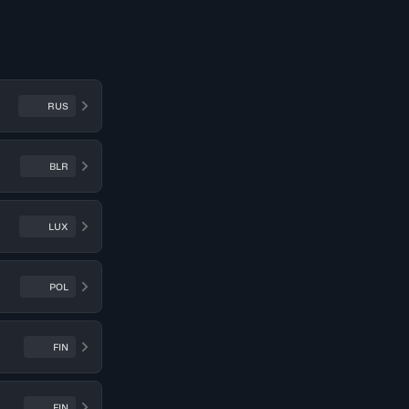
RUS
BLR
LUX
POL
FIN
FIN