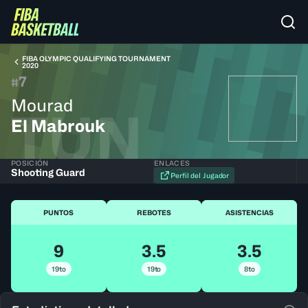
FIBA OLYMPIC QUALIFYING TOURNAMENT
2020
7
#
Mourad
TUN
El Mabrouk
POSICIÓN
ENLACES
Shooting Guard
Perfil del Jugador
PUNTOS
REBOTES
ASISTENCIAS
9
3.5
3.5
19to
19to
8to