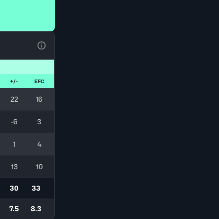
Ver la leyenda
+/-
EFC
22
16
-6
3
1
4
13
10
30
33
7.5
8.3