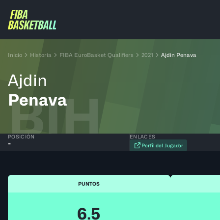
Inicio
Historia
FIBA EuroBasket Qualifiers
2021
Ajdin Penava
Ajdin
BIH
Penava
POSICIÓN
ENLACES
-
Perfil del Jugador
PUNTOS
6.5