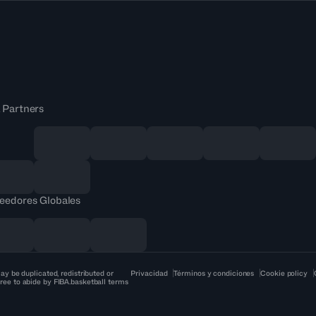
 Partners
eedores Globales
ay be duplicated, redistributed or
Privacidad
Términos y condiciones
Cookie policy
ree to abide by FIBA.basketball terms