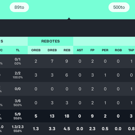
89to
500to
OS
REBOTES
TC
TL
OREB
DREB
REB
AST
FP
PER
ROB
TAP
1
0/1
2
7
9
0
2
0
0
1
0%
0.0%
2/2
3
3
6
0
3
1
0
0
0
100.0%
2
0
0
0
0
2
0
0
1
0/0
%
1
3/6
0
3
3
0
2
1
0
1
0%
50.0%
4
5/9
5
13
18
0
9
2
0
3
%
55.6%
.0
1.3/2.3
1.3
3.3
4.5
0.0
2.3
0.5
0.0
0.8
%
55.6%