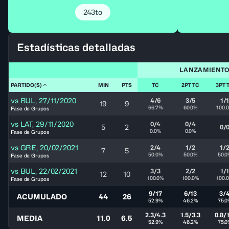
243to
Estadísticas detalladas
LANZAMIENT
PARTIDO(S)
MIN
PTS
TC
2PT TC
3PT 
vs
BUL
,
27/11/2020
4/6
3/5
1/
19
9
66.7%
60.0%
100.
Fase de Grupos
vs
LAT
,
29/11/2020
0/4
0/4
5
2
0/
0.0%
0.0%
Fase de Grupos
vs
GRE
,
20/02/2021
2/4
1/2
1/
7
5
50.0%
50.0%
50.0
Fase de Grupos
vs
BUL
,
22/02/2021
3/3
2/2
1/
12
10
100.0%
100.0%
100.
Fase de Grupos
9/17
6/13
3/
ACUMULADO
44
26
52.9%
46.2%
75.0
2.3/4.3
1.5/3.3
0.8/1
MEDIA
11.0
6.5
52.9%
46.2%
75.0