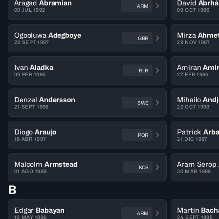
Aragad
Abramian
David
Abrh
ARM
08 JUL 1992
09 OCT 1996
Ogooluwa
Adegboye
Mirza
Ahmet
GBR
23 SEPT 1987
29 NOV 1987
Ivan
Aladka
Amiran
Ami
BLR
09 FEB 1995
27 FEB 1986
Denzel
Andersson
Mihailo
Andj
SWE
21 SEPT 1996
22 OCT 1998
Diogo
Araujo
Patrick
Arba
POR
16 ABR 1997
21 DIC 1987
Malcolm
Armstead
Aram Serop
KOS
01 AGO 1989
30 MAR 1998
B
Edgar
Babayan
Martin
Bach
ARM
10 MAY 1996
24 SEPT 1995