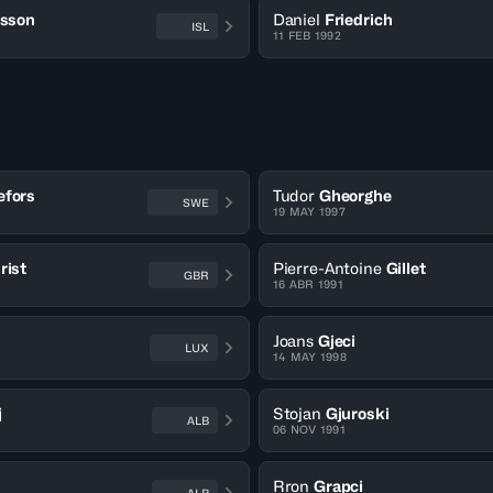
ksson
Daniel
Friedrich
ISL
11 FEB 1992
efors
Tudor
Gheorghe
SWE
19 MAY 1997
rist
Pierre-Antoine
Gillet
GBR
16 ABR 1991
Joans
Gjeci
LUX
14 MAY 1998
j
Stojan
Gjuroski
ALB
06 NOV 1991
Rron
Grapci