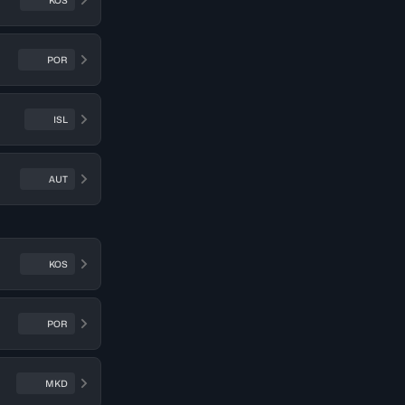
KOS
POR
ISL
AUT
KOS
POR
MKD