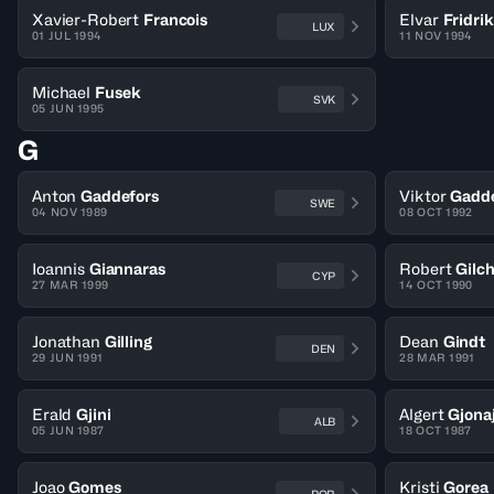
Xavier-Robert
Francois
Elvar
Fridri
LUX
01 JUL 1994
11 NOV 1994
Michael
Fusek
SVK
05 JUN 1995
G
Anton
Gaddefors
Viktor
Gadd
SWE
04 NOV 1989
08 OCT 1992
Ioannis
Giannaras
Robert
Gilch
CYP
27 MAR 1999
14 OCT 1990
Jonathan
Gilling
Dean
Gindt
DEN
29 JUN 1991
28 MAR 1991
Erald
Gjini
Algert
Gjona
ALB
05 JUN 1987
18 OCT 1987
Joao
Gomes
Kristi
Gorea