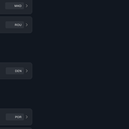
MKD
ROU
DEN
POR