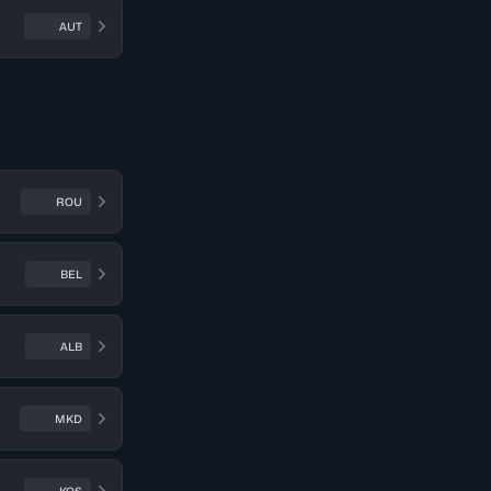
AUT
ROU
BEL
ALB
MKD