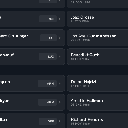
ALB
22 AGO 1990
a
Joao
Grosso
KOS
11 FEB 1994
hard
Grüninger
Jon Axel
Gudmundsson
SUI
27 OCT 1996
enkauf
Benedikt
Guttl
LUX
18 FEB 1994
opian
Drilon
Hajrizi
ARM
17 ENE 1991
byan
Arnette
Hallman
ARM
06 ENE 1988
lton
Richard
Hendrix
GBR
15 NOV 1986