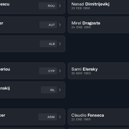
lescu
Nenad
Dimitrijevikj
ROU
23 FEB 1998
er
Mirel
Dragoste
AUT
24 ENE 1995
ALB
heriou
Sami
Eleraky
CYP
30 MAY 1993
nskij
ISL
cer
Claudio
Fonseca
ARM
22 ENE 1989