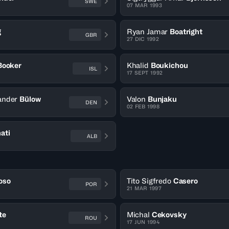
SWE
07 MAR 1993
g
Ryan Jamar
Boatright
GBR
27 DIC 1992
Booker
Khalid
Boukichou
ISL
17 SEPT 1992
ander
Bülow
Valon
Bunjaku
DEN
02 FEB 1998
ati
ALB
oso
Tito Sigfredo
Casero
POR
21 MAR 1997
te
Michal
Cekovsky
ROU
17 JUN 1994