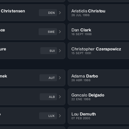
Christensen
Aristidis
Christou
DEN
26 JUL 1996
nce
Dan
Clark
SWE
16 SEPT 1988
ure
Christopher
Czerapowicz
SUI
15 SEPT 1991
nek
Adama
Darbo
AUT
26 ABR 1986
Goncalo
Delgado
ALB
22 ENE 1998
o
Lou
Demuth
LUX
07 FEB 2000