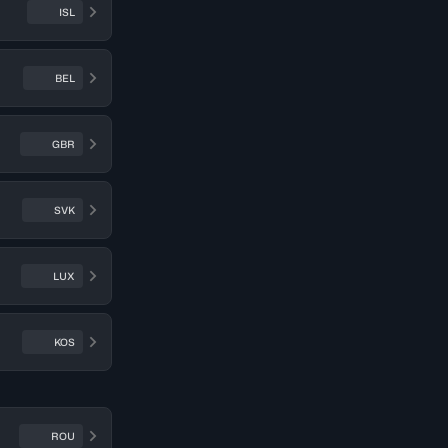
ISL
BEL
GBR
SVK
LUX
KOS
ROU