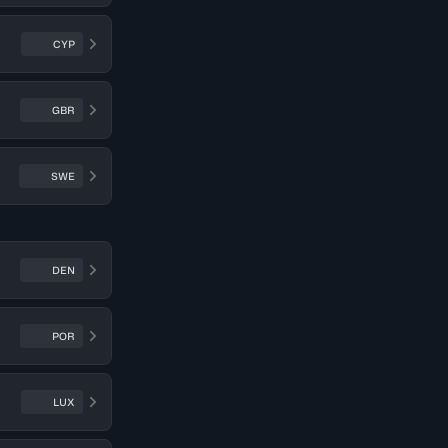
CYP
GBR
SWE
DEN
POR
LUX