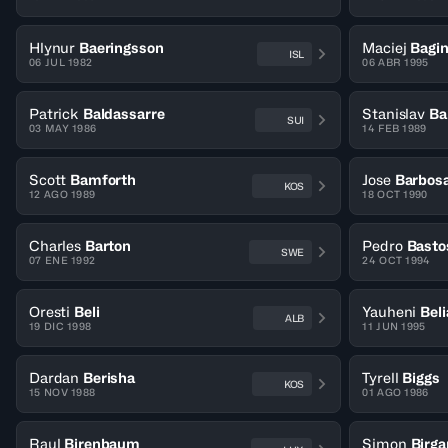
Hlynur
Baeringsson
Maciej
Bagin
ISL
06 JUL 1982
06 ABR 1995
Patrick
Baldassarre
Stanislav
Ba
SUI
03 MAY 1986
14 FEB 1989
Scott
Bamforth
Jose
Barbos
KOS
12 AGO 1989
18 OCT 1990
Charles
Barton
Pedro
Basto
SWE
07 ENE 1992
24 OCT 1994
Oresti
Beli
Yauheni
Bel
ALB
19 DIC 1998
11 JUN 1995
Dardan
Berisha
Tyrell
Biggs
KOS
15 NOV 1988
01 AGO 1986
Raul
Birenbaum
Simon
Birga