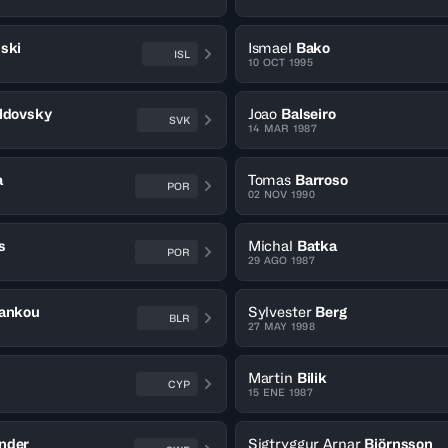
ski
Ismael
Bako
ISL
10 OCT 1995
ldovsky
Joao
Balseiro
SVK
14 MAR 1987
a
Tomas
Barroso
POR
02 NOV 1990
s
Michal
Batka
POR
29 AGO 1987
iankou
Sylvester
Berg
BLR
27 MAY 1998
Martin
Bilik
CYP
15 ENE 1987
nder
Sigtryggur Arnar
Björnsson