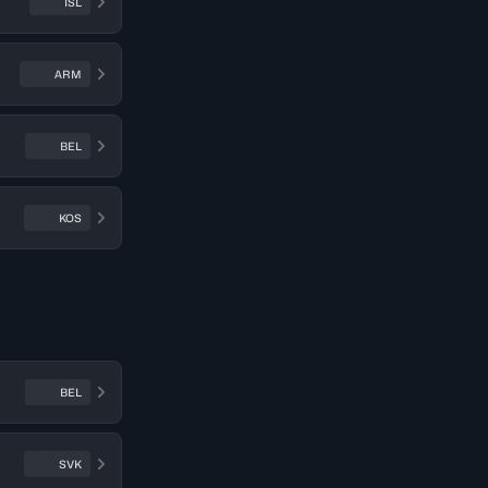
ISL
ARM
BEL
KOS
BEL
SVK