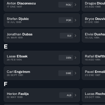
Anton
Diaconescu
Dragos
Dicu
ROU
17 ENE 1997
25 AGO 1999
Stefan
Djukic
Bryce
Douvi
POR
18 JUL 1989
01 DIC 1991
Jonathan
Dubas
Elvisi
Dusha
SUI
04 MAR 1991
15 JUL 1994
E
Lasse
Elbaek
Rafail
Eleft
DEN
28 FEB 1994
16 AGO 1994
Carl
Engstrom
Pavel
Ermoli
SWE
26 SEPT 1991
25 ENE 1987
F
Herion
Faslija
Lucas
Fisch
ALB
02 MAY 1989
29 OCT 1994