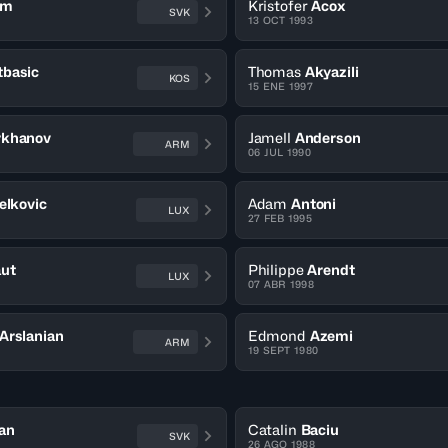
ám
Kristofer
Acox
SVK
13 OCT 1993
basic
Thomas
Akyazili
KOS
15 ENE 1997
rkhanov
Jamell
Anderson
ARM
06 JUL 1990
elkovic
Adam
Antoni
LUX
27 FEB 1995
ut
Philippe
Arendt
LUX
07 ABR 1998
Arslanian
Edmond
Azemi
ARM
19 SEPT 1980
an
Catalin
Baciu
SVK
26 AGO 1988