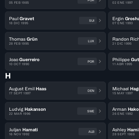
POR
05 FEB 1985
02 ENE 1997
Paul
Gravet
Ergin
Grosh
SUI
18 DIC 1995
07 ENE 1993
Thomas
Grün
Randon Ric
LUX
28 FEB 1995
21 DIC 1995
Joao
Guerreiro
Philippe
Gut
POR
10 OCT 1990
11 ABR 1995
H
August Emil
Haas
Michael
Hag
DEN
17 SEPT 1997
15 MAY 1997
Ludvig
Hakanson
Arman
Hako
SWE
22 MAR 1996
26 ENE 1992
Juljan
Hamati
Ashley
Hami
ALB
16 NOV 1992
28 SEPT 1988