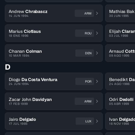
Andrew
Chrabascz
Mathias Bak
ARM
14 JUN 1994
30 JUN 1995
Marius
Ciotlaus
Elijah
Clara
ROU
18 ENE 1996
03 JUL 1998
Chanan
Colman
Arnaud
Cott
DEN
10 MAR 1984
09 AGO 1995
D
Diogo
Da Costa Ventura
Benedikt
Da
POR
24 JUN 1994
24 AGO 1986
Zacar John
Davidyan
Odri
Dedolli
ARM
17 FEB 1999
05 ABR 1999
Jairo
Delgado
Ivan
Delgad
LUX
17 JUL 1985
16 NOV 1998