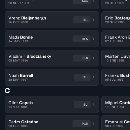
LUX
28 SEPT 1989
23 OCT 1997
Vrenz
Bleijenbergh
Eric
Boaten
BEL
14 OCT 2000
20 NOV 1985
Mads
Bonde
Frank Aron
DEN
24 MAY 1997
07 JUL 1994
Vladimír
Brodziansky
Morten Duv
SVK
08 MAY 1994
10 ENE 1999
Noah
Burrell
Franko
Bush
SUI
28 MAY 1997
05 JUL 1985
C
Clint
Capela
Miguel
Card
SUI
18 MAY 1994
15 ENE 1993
Pedro
Catarino
Emanuel
Ca
POR
20 OCT 1990
30 JUL 1997