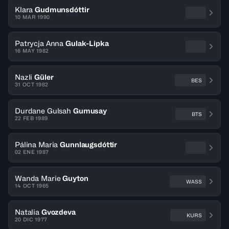
Klara
Gudmunsdóttir
10 MAR 1990
Patrycja Anna
Gulak-Lipka
16 MAY 1982
Nazli
Güler
BES
31 OCT 1982
Durdane Gulsah
Gumusay
BTS
22 FEB 1989
Pálina Maria
Gunnlaugsdóttir
02 ENE 1987
Wanda Marie
Guyton
WASS
14 OCT 1965
Natalia
Gvozdeva
KURS
20 DIC 1977