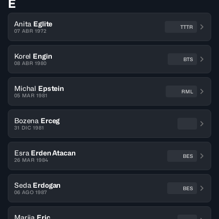
E
Anita
Eglite
TTTR
07 ABR 1972
Korel
Engin
BTS
08 ABR 1980
Michal
Epstein
RML
05 MAR 1981
Bozena
Erceg
31 DIC 1981
Esra
Erden Atacan
BES
26 MAR 1984
Seda
Erdogan
BES
06 AGO 1987
Marija
Eric