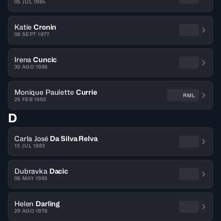
05 JUL 1984
Katie
Cronin
08 SEPT 1977
Irena
Cuncic
30 AGO 1986
Monique Paulette
Currie
RML
25 FEB 1983
D
Carla José
Da Silva Relva
13 JUL 1983
Dubravka
Dacic
06 MAY 1985
Helen
Darling
29 AGO 1978