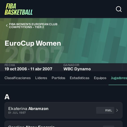
FIBA WOMEN’S EUROPEAN CLUB
COMPETITIONS – TIER 2
EuroCup Women
2007
FECHA
GANADOR
19 oct 2006 - 11 abr 2007
WBC Dynamo
Classificaciones
Líderes
Partidos
Estadísticas
Equipos
Jugadores
A
Ekaterina
Abramzon
RML
01 JUL 1987