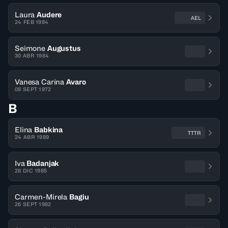
Laura
Audere
AEL
24 FEB 1984
Seimone
Augustus
30 ABR 1984
Vanesa Carina
Avaro
08 SEPT 1972
B
Elina
Babkina
TTTR
24 ABR 1989
Iva
Badanjak
28 DIC 1985
Carmen-Mirela
Bagiu
26 SEPT 1982