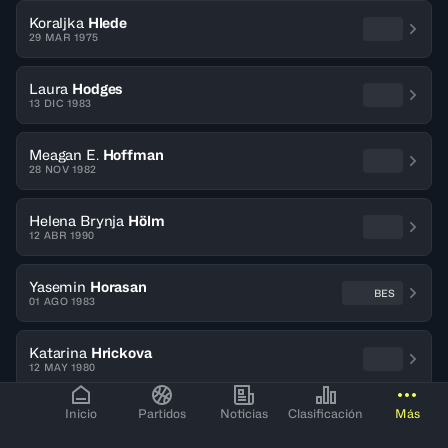
Koraljka
Hlede
29 MAR 1975
Laura
Hodges
13 DIC 1983
Meagan E.
Hoffman
28 NOV 1982
Helena Brynja
Hölm
12 ABR 1990
Yasemin
Horasan
BES
01 AGO 1983
Katarina
Hrickova
12 MAY 1980
I
Inicio
Partidos
Noticias
Clasificación
Más
Iuliia
Iakhina