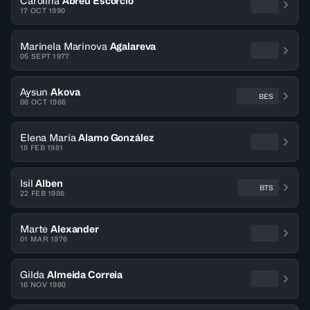
Carolina
Abreu Escorcio
17 OCT 1990
Marinela Marinova
Agalareva
05 SEPT 1977
Aysun
Akova
BES
06 OCT 1986
Elena María
Alamo González
18 FEB 1981
Isil
Alben
BTS
22 FEB 1986
Marte
Alexander
01 MAR 1976
Gilda
Almeida Correia
16 NOV 1980