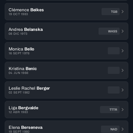
Clémence
Beikes
TGB
19 OCT 1983
Andrea
Belanska
WASS
08 DIC 1973
Monica
Bello
16 SEPT 1978
Kristina
Benic
04 JUN 1988
Leslie Rachel
Berger
02 SEPT 1982
Liga
Bergvalde
TTTR
12 ABR 1983
Elena
Berseneva
NAD
19 SEPT 1980