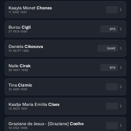
Kaayla Monet
Chones
11 ENE 1981
Burcu
Cigil
BTS
27 FEB 1990
Daniela
Cikosova
GAKE
15 SEPT 1982
Naile
Cirak
BTS
29 MAY 1985
Tina
Cizmic
10 ABR 1987
Kaatje Maria Emilia
Claes
10 NOV 1981
Graziane de Jesus - [Graziane]
Coelho
18 ENE 1983