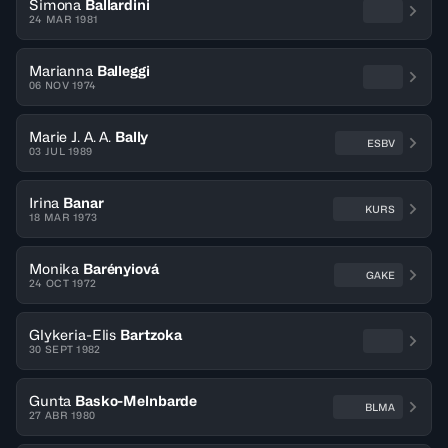
Simona
Ballardini
24 MAR 1981
Marianna
Balleggi
06 NOV 1974
Marie J. A. A.
Bally
ESBV
03 JUL 1989
Irina
Banar
KURS
18 MAR 1973
Monika
Barényiová
GAKE
24 OCT 1972
Glykeria-Elis
Bartzoka
30 SEPT 1982
Gunta
Basko-Melnbarde
BLMA
27 ABR 1980