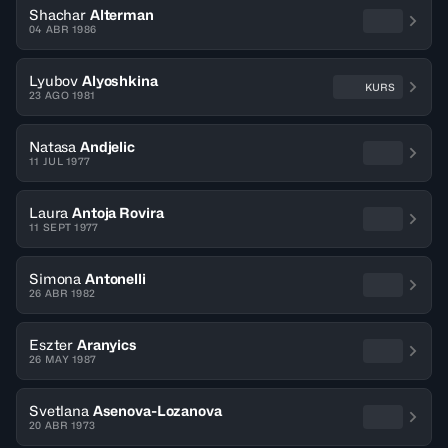
Shachar
Alterman
04 ABR 1986
Lyubov
Alyoshkina
KURS
23 AGO 1981
Natasa
Andjelic
11 JUL 1977
Laura
Antoja Rovira
11 SEPT 1977
Simona
Antonelli
26 ABR 1982
Eszter
Aranyics
26 MAY 1987
Svetlana
Asenova-Lozanova
20 ABR 1973