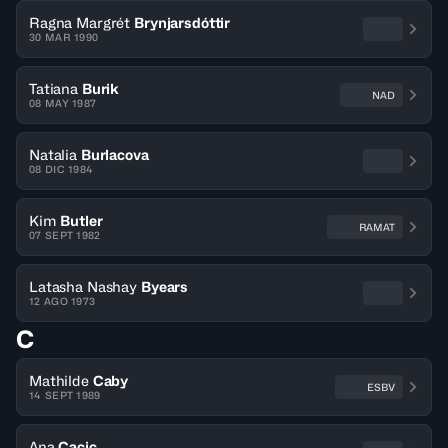
Ragna Margrét
Brynjarsdóttir
30 MAR 1990
Tatiana
Burik
NAD
08 MAY 1987
Natalia
Burlacova
08 DIC 1984
Kim
Butler
RAMAT
07 SEPT 1982
Latasha Nashay
Byears
12 AGO 1973
C
Mathilde
Caby
ESBV
14 SEPT 1989
Ana
Cacic