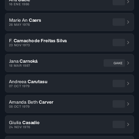
16 ENE 1986
Marie An
Caers
26 MAY 1976
F.
Camacho de Freitas Silva
23 NOV 1973
Jana
Carnoká
GAKE
18 MAR 1987
Andreea
Carutasu
07 OCT 1979
Amanda Beth
Carver
08 OCT 1979
Giulia
Casadio
24 NOV 1976