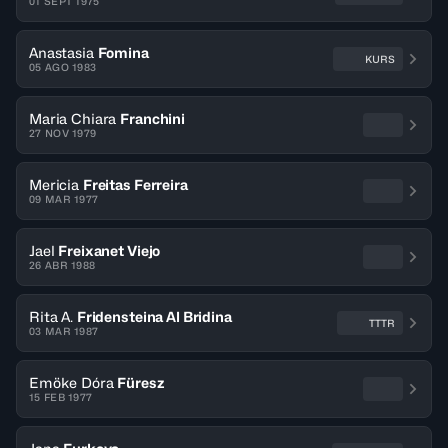
01 SEPT 1975
Anastasia
Fomina
KURS
05 AGO 1983
Maria Chiara
Franchini
27 NOV 1979
Mericia
Freitas Ferreira
09 MAR 1977
Jael
Freixanet Viejo
26 ABR 1988
Rita A.
Fridensteina Al Bridina
TTTR
03 MAR 1987
Emöke Dóra
Füresz
15 FEB 1977