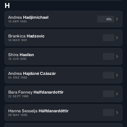
H
Andrea
Hadjimichael
AEL
10 ABR 1983
Brankica
Hadzovic
18 MAR 1981
Shira
Haelion
16 JUN 1980
Andrea
Hajdúné Czászár
04 ENE 1982
Bara Fanney
Halfdanardottir
22 SEPT 1988
Hanna Sesselja
Hálfdanardóttir
09 MAY 1985