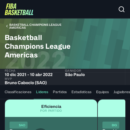
BASKETBALL CHAMPIONS LEAGUE
AMERICAS
Basketball
Champions League
2022
Americas
FECHA
GANADOR
10 dic 2021 - 10 abr 2022
São Paulo
MVP
Bruno Caboclo (SAO)
Classificaciones
Líderes
Partidos
Estadísticas
Equipos
Jugadores
Eficiencia
POR PARTIDO
SAO
BIG