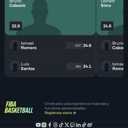
Bruno
Donald
Caboclo
Sims
32.8
24.8
Ismael
Bruno
24.6
EST
Romero
Cabocl
Luis
Ismael
24.1
BIG
Santos
Romero
Únete para una experiencia mejorada y
funciones personalizadas
Regístrate ahora