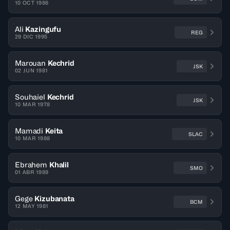
10 OCT 1986
Ali
Kazingufu
REG
29 DIC 1995
Marouan
Kechrid
JSK
02 JUN 1981
Souhaiel
Kechrid
JSK
10 MAR 1978
Mamadi
Keita
SLAC
10 MAR 1988
Ebrahem
Khalil
SMO
01 ABR 1989
Gege
Kizubanata
BCM
12 MAY 1981