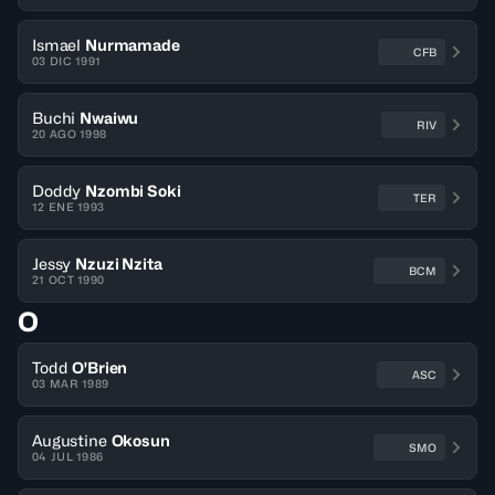
Ismael
Nurmamade
CFB
03 DIC 1991
Buchi
Nwaiwu
RIV
20 AGO 1998
Doddy
Nzombi Soki
TER
12 ENE 1993
Jessy
Nzuzi Nzita
BCM
21 OCT 1990
O
Todd
O'Brien
ASC
03 MAR 1989
Augustine
Okosun
SMO
04 JUL 1986