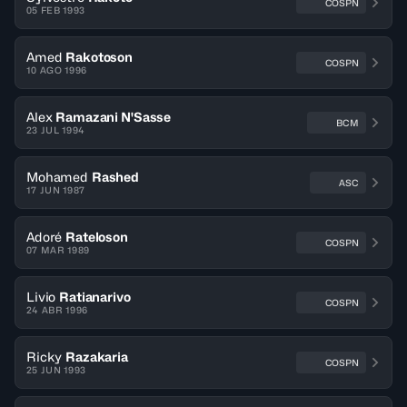
COSPN
05 FEB 1993
Amed
Rakotoson
COSPN
10 AGO 1996
Alex
Ramazani N'Sasse
BCM
23 JUL 1994
Mohamed
Rashed
ASC
17 JUN 1987
Adoré
Rateloson
COSPN
07 MAR 1989
Livio
Ratianarivo
COSPN
24 ABR 1996
Ricky
Razakaria
COSPN
25 JUN 1993