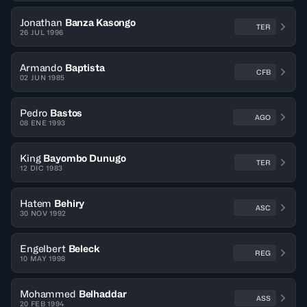
Jonathan
Banza Kasongo
TER
26 JUL 1996
Armando
Baptista
CFB
02 JUN 1985
Pedro
Bastos
AGO
08 ENE 1993
King
Bayombo Dunugo
TER
12 DIC 1983
Hatem
Behiry
ASC
30 NOV 1992
Engelbert
Beleck
REG
10 MAY 1998
Mohammed
Belhaddar
ASS
20 FEB 1994