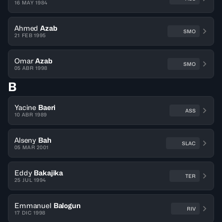
16 MAY 1984
Ahmed
Azab
SMO
21 FEB 1995
Omar
Azab
SMO
05 ABR 1998
B
Yacine
Baeri
ASS
10 ABR 1989
Alseny
Bah
SLAC
05 MAR 2001
Eddy
Bakajika
TER
25 JUL 1994
Emmanuel
Balogun
RIV
17 DIC 1998