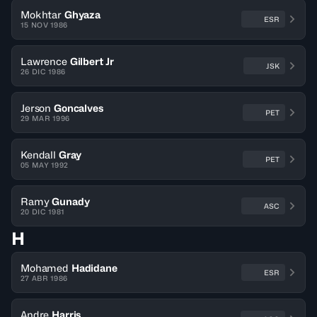
Mokhtar
Ghyaza
ESR
15 NOV 1986
Lawrence
Gilbert Jr
JSK
26 DIC 1986
Jerson
Goncalves
PET
29 MAR 1996
Kendall
Gray
PET
05 MAY 1992
Ramy
Gunady
ASC
20 DIC 1981
H
Mohamed
Hadidane
ESR
27 ABR 1986
Andre
Harris