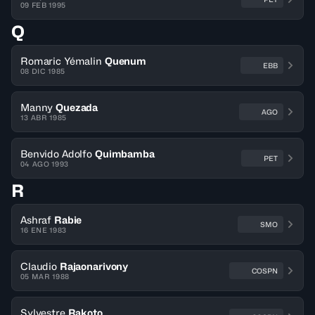
09 FEB 1995
Q
Romaric Yémalin
Quenum
EBB
08 DIC 1985
Manny
Quezada
AGO
13 ABR 1985
Benvido Adolfo
Quimbamba
PET
04 AGO 1993
R
Ashraf
Rabie
SMO
16 ENE 1983
Claudio
Rajaonarivony
COSPN
05 MAR 1988
Sylvestre
Rakoto