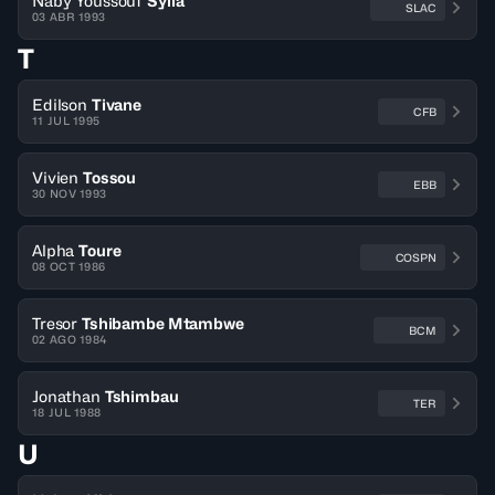
Naby Youssouf
Sylla
SLAC
03 ABR 1993
T
Edilson
Tivane
CFB
11 JUL 1995
Vivien
Tossou
EBB
30 NOV 1993
Alpha
Toure
COSPN
08 OCT 1986
Tresor
Tshibambe Mtambwe
BCM
02 AGO 1984
Jonathan
Tshimbau
TER
18 JUL 1988
U