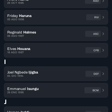
AGO
25 OCT 1985
Friday
Haruna
RIV
05 AGO 1998
Reginald
Holmes
ASC
08 AGO 1987
Elves
Houana
CFB
18 AGO 1987
I
Joel Ngbede
Ijigba
DEF
04 DIC 1994
Emmanuel
Isungu
BCM
26 ENE 1995
J