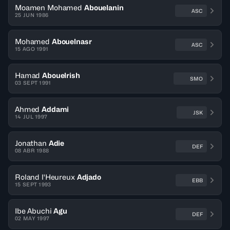
Moamen Mohamed
Abouelanin
ASC
25 JUN 1986
Mohamed
Abouelnasr
ASC
15 AGO 1991
Hamad
Abouelrish
SMO
03 SEPT 1991
Ahmed
Addami
JSK
14 JUL 1997
Jonathan
Adie
DEF
08 ABR 1988
Roland l'Heureux
Adjado
EBB
15 SEPT 1993
Ibe Abuchi
Agu
DEF
02 MAY 1997