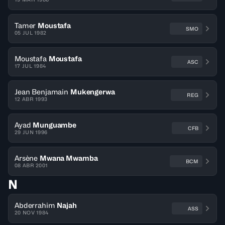
Tamer
Moustafa
SMO
05 JUL 1982
Moustafa
Moustafa
ASC
17 JUL 1984
Jean Benjamain
Mukengerwa
REG
12 ABR 1993
Ayad
Munguambe
CFB
29 JUN 1996
Arsène
Mwana Mwamba
BCM
08 ABR 2001
N
Abderrahim
Najah
ASS
20 NOV 1984