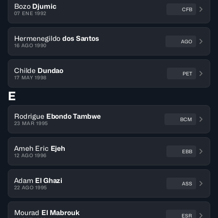
Bozo
Djumic
CFB
07 ENE 1992
Hermenegildo
dos Santos
AGO
16 AGO 1990
Childe
Dundao
PET
17 MAY 1998
E
Rodrigue
Ebondo Tambwe
BCM
23 MAR 1995
Ameh Eric
Ejeh
EBB
12 AGO 1996
Adam
El Ghazi
ASS
22 AGO 1995
Mourad
El Mabrouk
ESR