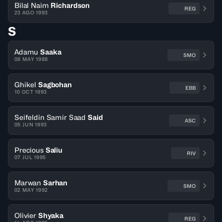
Bilal Naim
Richardson
REG
23 AGO 1993
S
Adamu
Saaka
SMO
08 MAY 1988
Ghikel
Sagbohan
EBB
10 OCT 1993
Seifeldin Samir Saad
Said
ASC
05 JUN 1993
Precious
Saliu
RIV
07 JUL 1995
Marwan
Sarhan
SMO
02 MAY 1992
Olivier
Shyaka
REG