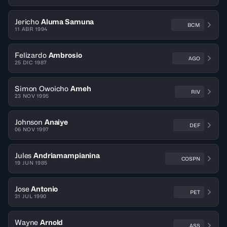
Jericho
Aluma Samuna
BCM
11 ABR 1994
Felizardo
Ambrosio
AGO
25 DIC 1987
Simon Owoicho
Ameh
RIV
23 NOV 1995
Johnson
Anaiye
DEF
06 NOV 1997
Jules
Andriamampianina
COSPN
19 JUN 1985
Jose
Antonio
PET
31 JUL 1990
Wayne
Arnold
ASS