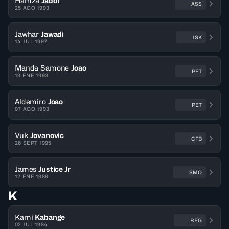
Hamza
Jaddi
ASS
25 AGO 1993
Jawhar
Jawadi
JSK
14 JUL 1997
Manda Samone
Joao
PET
19 ENE 1993
Aldemiro
Joao
PET
07 AGO 1993
Vuk
Jovanovic
CFB
26 SEPT 1995
James
Justice Jr
SMO
12 ENE 1989
K
Kami
Kabange
REG
02 JUL 1984