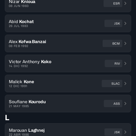
Nizar
Knioua
ESR
08 JUN 1983
Abid
Kochat
JSK
26 JUL 1983
Alex
Kofwa Banzai
BCM
08 FEB 1992
Victor Anthony
Koko
RIV
14 DIC 1992
Malick
Kone
SLAC
12 DIC 1991
Soufiane
Kourodu
ASS
21 MAY 1985
L
Marouan
Laghnej
JSK
22 ABR 1986