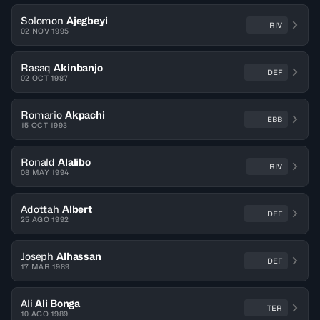
Solomon
Ajegbeyi
RIV
02 NOV 1995
Rasaq
Akinbanjo
DEF
02 OCT 1987
Romario
Akpachi
EBB
15 OCT 1993
Ronald
Alalibo
RIV
08 MAY 1994
Adottah
Albert
DEF
25 AGO 1992
Joseph
Alhassan
DEF
17 MAR 1989
Ali
Ali Bonga
TER
10 AGO 1989