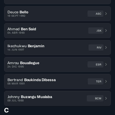
Deuce
Bello
ASC
19 SEPT 1992
Ahmed
Ben Said
JSK
04 ABR 1990
Ikechukwu
Benjamin
RIV
14 JUN 1997
Amrou
Bouallegue
ESR
24 DIC 1995
Bertrand
Boukinda Dibessa
TER
06 MAR 1981
Johnny
Buzangu Mualaba
BCM
09 JUL 1988
C