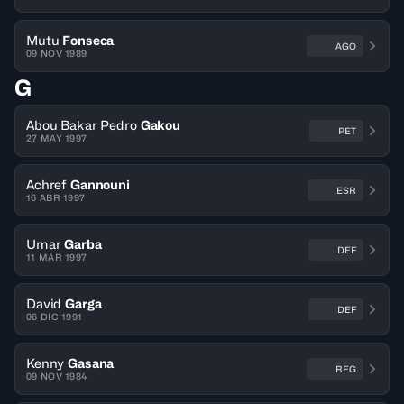
Mutu
Fonseca
AGO
09 NOV 1989
G
Abou Bakar Pedro
Gakou
PET
27 MAY 1997
Achref
Gannouni
ESR
16 ABR 1997
Umar
Garba
DEF
11 MAR 1997
David
Garga
DEF
06 DIC 1991
Kenny
Gasana
REG
09 NOV 1984