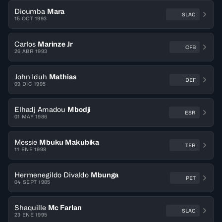
Dioumba
Mara
SLAC
15 OCT 1993
Carlos
Marinze Jr
CFB
26 ABR 1993
John Iduh
Mathias
DEF
09 DIC 1995
Elhadj Amadou
Mbodji
ESR
01 MAY 1986
Messie
Mbuku Makubika
TER
11 ENE 1998
Hermenegildo Divaldo
Mbunga
PET
04 SEPT 1985
Shaquille
Mc Farlan
SLAC
23 ENE 1995