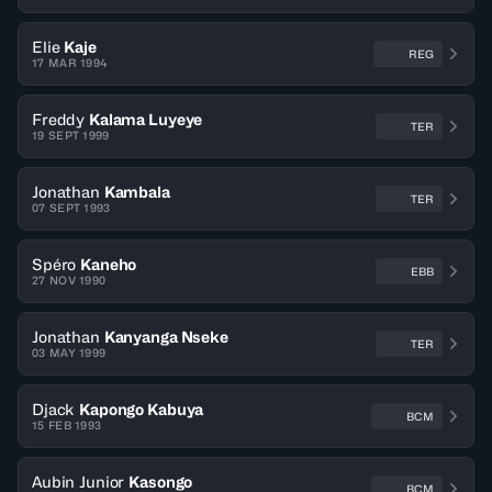
Elie
Kaje
REG
17 MAR 1994
Freddy
Kalama Luyeye
TER
19 SEPT 1999
Jonathan
Kambala
TER
07 SEPT 1993
Spéro
Kaneho
EBB
27 NOV 1990
Jonathan
Kanyanga Nseke
TER
03 MAY 1999
Djack
Kapongo Kabuya
BCM
15 FEB 1993
Aubin Junior
Kasongo
BCM