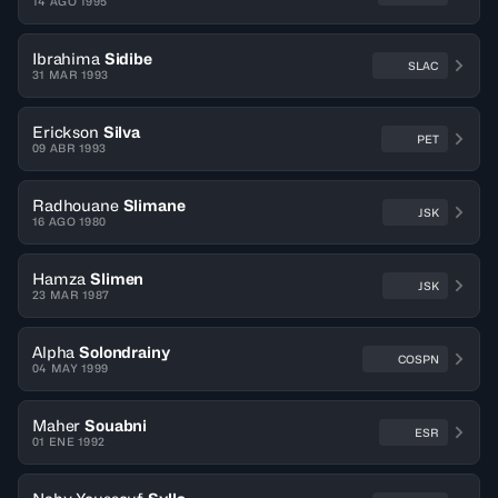
14 AGO 1995
Ibrahima
Sidibe
SLAC
31 MAR 1993
Erickson
Silva
PET
09 ABR 1993
Radhouane
Slimane
JSK
16 AGO 1980
Hamza
Slimen
JSK
23 MAR 1987
Alpha
Solondrainy
COSPN
04 MAY 1999
Maher
Souabni
ESR
01 ENE 1992