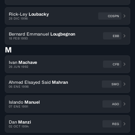
Rick-Ley
Loubacky
COSPN
28 DIC 1996
Bernard Emmanuel
Lougbegnon
EBB
18 FEB 1993
M
Ivan
Machave
CFB
26 JUN 1992
Ahmed Elsayed Said
Mahran
SMO
06 ENE 1996
Islando
Manuel
AGO
07 ENE 1991
Dan
Manzi
REG
02 OCT 1994