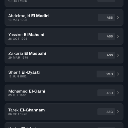
19 OCT 1986
Abdelmajid
El Madini
ASS
18 MAY 1998
Yassine
El Mahsini
ASS
26 OCT 1993
Zakaria
El Masbahi
ASS
29 MAR 1979
Sherif
El-Dyasti
SMO
12 JUN 1982
Mohamed
El-Garhi
ASC
05 JUL 1986
Tarek
El-Ghannam
ASC
06 OCT 1978