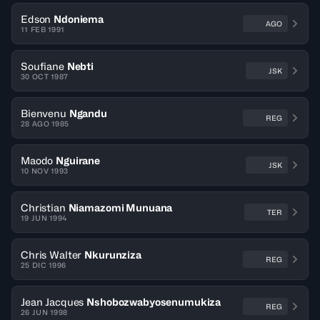
Edson
Ndoniema
AGO
11 FEB 1991
Soufiane
Nebti
JSK
30 OCT 1987
Bienvenu
Ngandu
REG
28 AGO 1985
Maodo
Nguirane
JSK
10 NOV 1993
Christian
Niamazomi Munuana
TER
19 JUN 1994
Chris Walter
Nkurunziza
REG
25 DIC 1996
Jean Jacques
Nshobozwabyosenumukiza
REG
26 JUN 1998