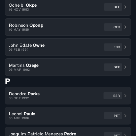
Ocheibi
Okpe
DEF
16 NOV 1993
Robinson
Opong
CFB
10 MAY 1989
John Edafe
Owhe
EBB
05 FEB 1994
Martins
Ozege
DEF
06 MAR 1992
P
Deondre
Parks
ESR
30 OCT 1992
Leonel
Paulo
PET
30 ABR 1986
Joaquim Patricio Menezes
Pedro
PET