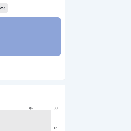
bos
30
Q4
15