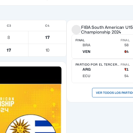
C3
C4
FIBA South American U15
Championship 2024
8
17
FINAL
FINAL
BRA
58
17
10
VEN
64
PARTIDO POR EL TERCER PUESTO
FINAL
ARG
71
ECU
54
VER TODOS LOS PARTI