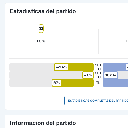
Estadísticas del partido
32
TC %
2PT
47.4%
TC
3PT
4.8%
18.2%
TC
50%
TL
ESTADÍSTICAS COMPLETAS DEL PARTID
Información del partido