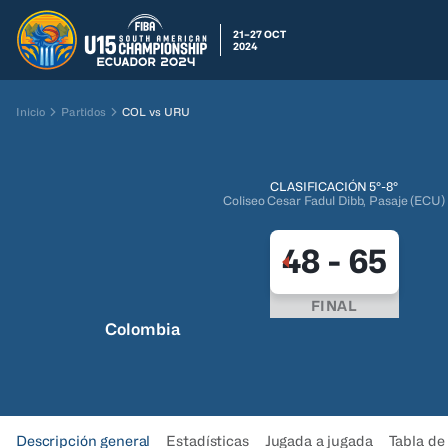
21–27 OCT
2024
Inicio
Partidos
COL vs URU
CLASIFICACIÓN 5°-8°
Coliseo Cesar Fadul Dibb, Pasaje (ECU)
48
-
65
FINAL
Colombia
Descripción general
Estadísticas
Jugada a jugada
Tabla de 