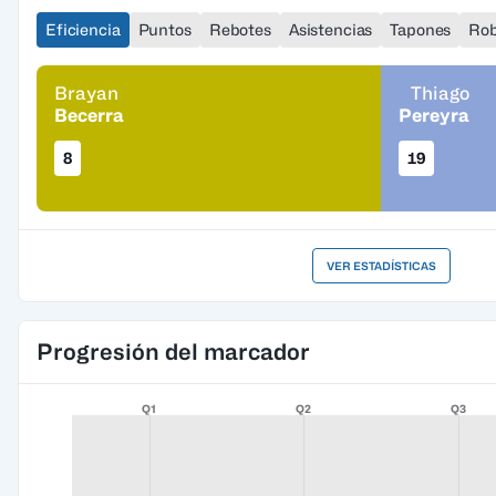
Eficiencia
Puntos
Rebotes
Asistencias
Tapones
Ro
Brayan
Thiago
Becerra
Pereyra
8
19
VER ESTADÍSTICAS
Progresión del marcador
Q1
Q2
Q3