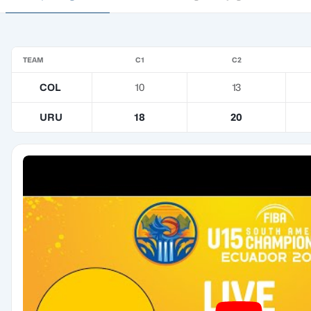
TEAM
C1
C2
COL
10
13
URU
18
20