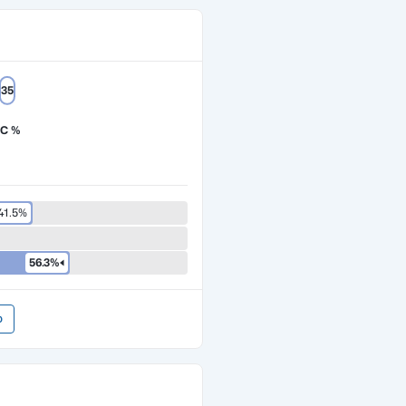
35
TC %
41.5%
56.3%
O