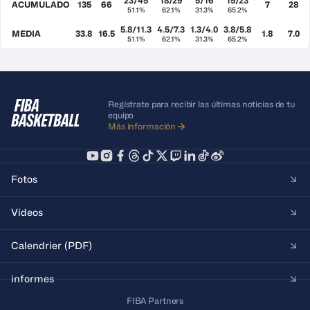
23/45
18/29
5/16
15/23
ACUMULADO
135
66
7
28
51.1%
62.1%
31.3%
65.2%
5.8/11.3
4.5/7.3
1.3/4.0
3.8/5.8
MEDIA
33.8
16.5
1.8
7.0
51.1%
62.1%
31.3%
65.2%
Regístrate para recibir las últimas noticias de tu
equipo
Más información
Fotos
Vídeos
Calendrier (PDF)
informes
FIBA Partners