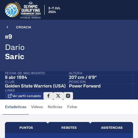
2–7 JUL
2024
CROACIA
9
#
Dario
Saric
FECHA DE NACIMIENTO
ALTURA
8 abr 1994
207 cm / 6'9"
CLUB
POSICIÓN
Golden State Warriors (USA)
Power Forward
LINKS
Ver perfil completo
Estadísticas
Videos
Noticias
Fotos
PUNTOS
REBOTES
ASISTENCIAS