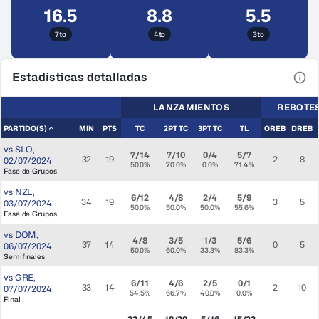
16.5
8.8
5.5
7to
4to
3to
Estadísticas detalladas
Ver 
LANZAMIENTOS
REBOTE
PARTIDO(S)
MIN
PTS
TC
2PT TC
3PT TC
TL
OREB
DREB
vs
SLO
,
7/14
7/10
0/4
5/7
32
19
2
8
02/07/2024
50.0%
70.0%
0.0%
71.4%
Fase de Grupos
vs
NZL
,
6/12
4/8
2/4
5/9
34
19
3
5
03/07/2024
50.0%
50.0%
50.0%
55.6%
Fase de Grupos
vs
DOM
,
4/8
3/5
1/3
5/6
37
14
0
5
06/07/2024
50.0%
60.0%
33.3%
83.3%
Semifinales
vs
GRE
,
6/11
4/6
2/5
0/1
33
14
2
10
07/07/2024
54.5%
66.7%
40.0%
0.0%
Final